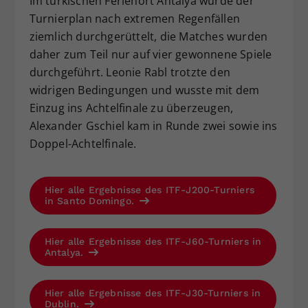
Im türkischen Ferienort Antalya wurde der
Turnierplan nach extremen Regenfällen
ziemlich durchgerüttelt, die Matches wurden
daher zum Teil nur auf vier gewonnene Spiele
durchgeführt. Leonie Rabl trotzte den
widrigen Bedingungen und wusste mit dem
Einzug ins Achtelfinale zu überzeugen,
Alexander Gschiel kam in Runde zwei sowie ins
Doppel-Achtelfinale.
Hier alle Ergebnisse des ITF-J200-Turniers
in Santo Domingo.
Hier alle Ergebnisse des ITF-J60-Turniers in
Antalya.
Hier alle Ergebnisse des ITF-J30-Turniers in
Dublin.