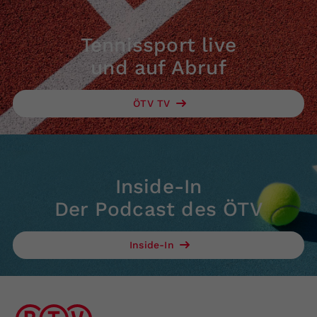
Tennissport live
und auf Abruf
ÖTV TV
Inside-In
Der Podcast des ÖTV
Inside-In