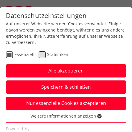
Zurück zur Newsübersicht
Datenschutzeinstellungen
Burgenländischer Tennisverband
Auf unserer Webseite werden Cookies verwendet. Einige
davon werden zwingend benötigt, während es uns andere
ermöglichen, Ihre Nutzererfahrung auf unserer Webseite
zu verbessern.
Turniere
Kids & Jugend
ITF
Essenziell
Statistiken
Hipfl und Lederer zeigen
im Doppel auf
Alle akzeptieren
Österreichs Juniorinnen und Junioren
Speichern & schließen
dürfen sich über gute Ergebnisse auf
internationaler Ebene freuen.
Nur essenzielle Cookies akzeptieren
Verfasst von: Stefan Pletzer, 19.02.2024
Weitere Informationen anzeigen
Essenziell
Essenzielle Cookies werden für grundlegende
Powered by