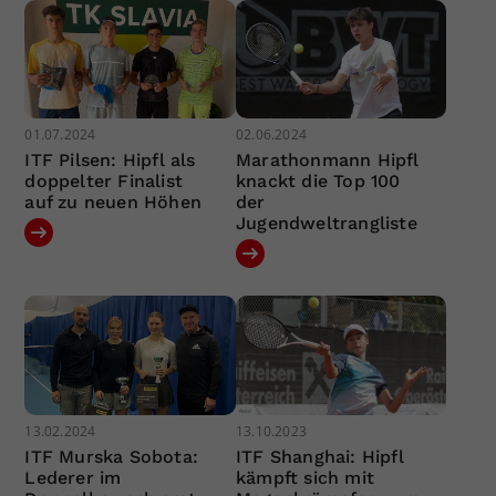
01.07.2024
02.06.2024
ITF Pilsen: Hipfl als
Marathonmann Hipfl
doppelter Finalist
knackt die Top 100
auf zu neuen Höhen
der
Jugendweltrangliste
13.02.2024
13.10.2023
ITF Murska Sobota:
ITF Shanghai: Hipfl
Lederer im
kämpft sich mit