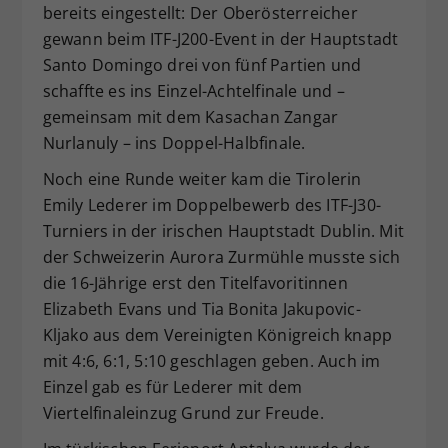
bereits eingestellt: Der Oberösterreicher
Dieser Wert speichert Ihre Consent-
gewann beim ITF-J200-Event in der Hauptstadt
Einstellungen. Unter anderem eine
Santo Domingo drei von fünf Partien und
zufällig generierte ID, für die
schaffte es ins Einzel-Achtelfinale und –
Zweck
historische Speicherung Ihrer
vorgenommen Einstellungen, falls der
gemeinsam mit dem Kasachan Zangar
Webseiten-Betreiber dies eingestellt
Nurlanuly – ins Doppel-Halbfinale.
hat.
Noch eine Runde weiter kam die Tirolerin
Emily Lederer im Doppelbewerb des ITF-J30-
Turniers in der irischen Hauptstadt Dublin. Mit
der Schweizerin Aurora Zurmühle musste sich
die 16-Jährige erst den Titelfavoritinnen
Elizabeth Evans und Tia Bonita Jakupovic-
Kljako aus dem Vereinigten Königreich knapp
mit 4:6, 6:1, 5:10 geschlagen geben. Auch im
Einzel gab es für Lederer mit dem
Viertelfinaleinzug Grund zur Freude.