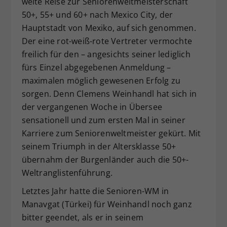
weite Reise zur Seniorenweltmeisterschaft
Dieser Wert speichert Ihre Consent-
50+, 55+ und 60+ nach Mexico City, der
Einstellungen. Unter anderem eine
Hauptstadt von Mexiko, auf sich genommen.
zufällig generierte ID, für die
Der eine rot-weiß-rote Vertreter vermochte
Zweck
historische Speicherung Ihrer
freilich für den – angesichts seiner lediglich
vorgenommen Einstellungen, falls der
fürs Einzel abgegebenen Anmeldung –
Webseiten-Betreiber dies eingestellt
hat.
maximalen möglich gewesenen Erfolg zu
sorgen. Denn Clemens Weinhandl hat sich in
der vergangenen Woche in Übersee
sensationell und zum ersten Mal in seiner
Karriere zum Seniorenweltmeister gekürt. Mit
seinem Triumph in der Altersklasse 50+
übernahm der Burgenländer auch die 50+-
Weltranglistenführung.
Letztes Jahr hatte die Senioren-WM in
Manavgat (Türkei) für Weinhandl noch ganz
bitter geendet, als er in seinem