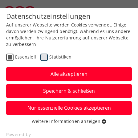
Zurück zur Newsübersicht
Datenschutzeinstellungen
Burgenländischer Tennisverband
Auf unserer Webseite werden Cookies verwendet. Einige
davon werden zwingend benötigt, während es uns andere
ermöglichen, Ihre Nutzererfahrung auf unserer Webseite
zu verbessern.
Turniere
Senioren
ITF
Essenziell
Statistiken
Riesenerfolg in Mexico
City: Weinhandl mit 1.
Alle akzeptieren
WM-Titel Nummer 1 der
Speichern & schließen
Welt 50+
Nur essenzielle Cookies akzeptieren
Der burgenländische Top-Seniorenspieler
erlebt in der mexikanischen Metropole
Weitere Informationen anzeigen
Essenziell
„unvergessliche Tage“.
Essenzielle Cookies werden für grundlegende
Powered by