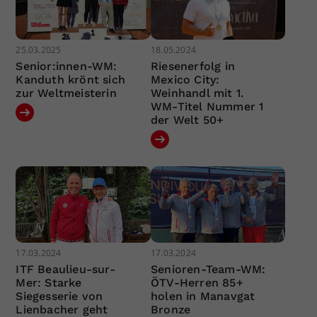
25.03.2025
18.05.2024
Senior:innen-WM:
Riesenerfolg in
Kanduth krönt sich
Mexico City:
zur Weltmeisterin
Weinhandl mit 1.
WM-Titel Nummer 1
der Welt 50+
17.03.2024
17.03.2024
ITF Beaulieu-sur-
Senioren-Team-WM:
Mer: Starke
ÖTV-Herren 85+
Siegesserie von
holen in Manavgat
Lienbacher geht
Bronze