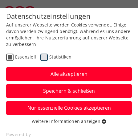
Zurück zur Newsübersicht
Datenschutzeinstellungen
Burgenländischer Tennisverband
Auf unserer Webseite werden Cookies verwendet. Einige
davon werden zwingend benötigt, während es uns andere
ermöglichen, Ihre Nutzererfahrung auf unserer Webseite
zu verbessern.
Turniere
Senioren
ITF
Essenziell
Statistiken
ITF Manavgat: Wirlend
nach Coup die Nummer 1
Alle akzeptieren
der Welt
Speichern & schließen
Der heimische Ex-Profi übernimmt bei
Nur essenzielle Cookies akzeptieren
den Senioren 30+ im Einzel und Doppel
jeweils die Spitzenposition.
Weitere Informationen anzeigen
Essenziell
Verfasst von: Edi Glasner / Redaktion, 18.04.2024
Essenzielle Cookies werden für grundlegende
Powered by