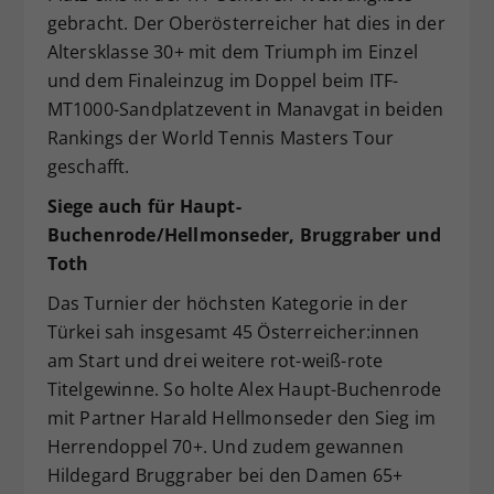
gebracht. Der Oberösterreicher hat dies in der
Dieser Wert speichert Ihre Consent-
Einstellungen. Unter anderem eine
Altersklasse 30+ mit dem Triumph im Einzel
zufällig generierte ID, für die
und dem Finaleinzug im Doppel beim ITF-
Zweck
historische Speicherung Ihrer
MT1000-Sandplatzevent in Manavgat in beiden
vorgenommen Einstellungen, falls der
Rankings der World Tennis Masters Tour
Webseiten-Betreiber dies eingestellt
geschafft.
hat.
Siege auch für Haupt-
Buchenrode/Hellmonseder, Bruggraber und
Toth
Das Turnier der höchsten Kategorie in der
Türkei sah insgesamt 45 Österreicher:innen
am Start und drei weitere rot-weiß-rote
Titelgewinne. So holte Alex Haupt-Buchenrode
mit Partner Harald Hellmonseder den Sieg im
Herrendoppel 70+. Und zudem gewannen
Hildegard Bruggraber bei den Damen 65+