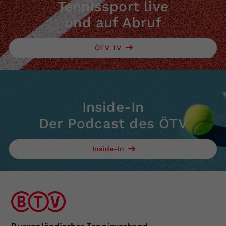
Tennissport live
und auf Abruf
ÖTV TV
Inside-In
Der Podcast des ÖTV
Inside-In