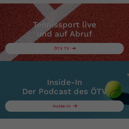
Tennissport live
und auf Abruf
ÖTV TV
Inside-In
Der Podcast des ÖTV
Inside-In