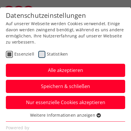
Zurück zur Newsübersicht
Datenschutzeinstellungen
Burgenländischer Tennisverband
Auf unserer Webseite werden Cookies verwendet. Einige
davon werden zwingend benötigt, während es uns andere
ermöglichen, Ihre Nutzererfahrung auf unserer Webseite
zu verbessern.
ATP
Essenziell
Statistiken
Neumayer bei Italien-
Challenger erst im Finale
Alle akzeptieren
gestoppt
Speichern & schließen
Der Staatsmeister nähert sich den Top
Nur essenzielle Cookies akzeptieren
200 der Welt an.
Weitere Informationen anzeigen
Verfasst von: , 13.08.2023
Essenziell
Essenzielle Cookies werden für grundlegende
Powered by