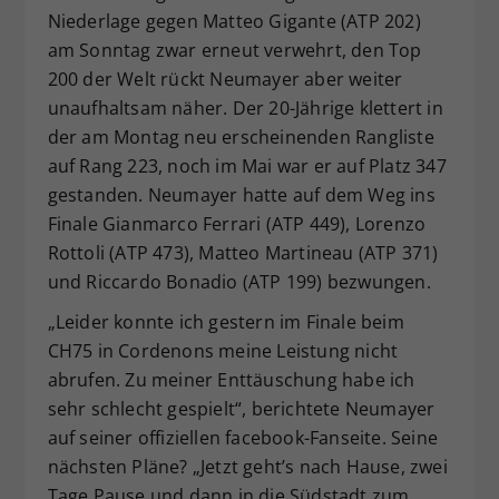
Niederlage gegen Matteo Gigante (ATP 202)
Dieser Wert speichert Ihre Consent-
am Sonntag zwar erneut verwehrt, den Top
Einstellungen. Unter anderem eine
zufällig generierte ID, für die
200 der Welt rückt Neumayer aber weiter
Zweck
historische Speicherung Ihrer
unaufhaltsam näher. Der 20-Jährige klettert in
vorgenommen Einstellungen, falls der
der am Montag neu erscheinenden Rangliste
Webseiten-Betreiber dies eingestellt
auf Rang 223, noch im Mai war er auf Platz 347
hat.
gestanden. Neumayer hatte auf dem Weg ins
Finale Gianmarco Ferrari (ATP 449), Lorenzo
Rottoli (ATP 473), Matteo Martineau (ATP 371)
und Riccardo Bonadio (ATP 199) bezwungen.
„Leider konnte ich gestern im Finale beim
CH75 in Cordenons meine Leistung nicht
abrufen. Zu meiner Enttäuschung habe ich
sehr schlecht gespielt“, berichtete Neumayer
auf seiner offiziellen facebook-Fanseite. Seine
nächsten Pläne? „Jetzt geht’s nach Hause, zwei
Tage Pause und dann in die Südstadt zum