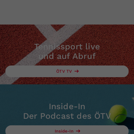
Tennissport live
und auf Abruf
ÖTV TV
Inside-In
Der Podcast des ÖTV
Inside-In