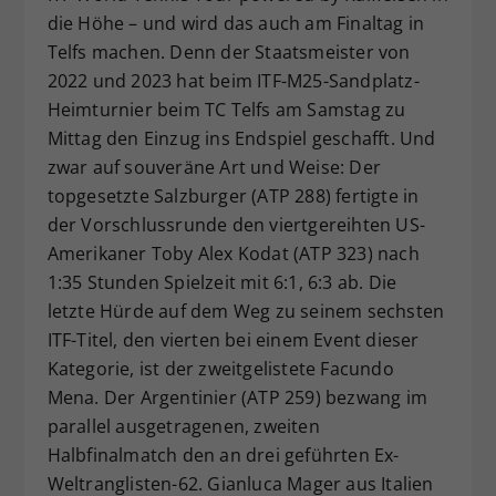
die Höhe – und wird das auch am Finaltag in
Dieser Wert speichert Ihre Consent-
Einstellungen. Unter anderem eine
Telfs machen. Denn der Staatsmeister von
zufällig generierte ID, für die
2022 und 2023 hat beim ITF-M25-Sandplatz-
Zweck
historische Speicherung Ihrer
Heimturnier beim TC Telfs am Samstag zu
vorgenommen Einstellungen, falls der
Mittag den Einzug ins Endspiel geschafft. Und
Webseiten-Betreiber dies eingestellt
zwar auf souveräne Art und Weise: Der
hat.
topgesetzte Salzburger (ATP 288) fertigte in
der Vorschlussrunde den viertgereihten US-
Amerikaner Toby Alex Kodat (ATP 323) nach
1:35 Stunden Spielzeit mit 6:1, 6:3 ab. Die
letzte Hürde auf dem Weg zu seinem sechsten
ITF-Titel, den vierten bei einem Event dieser
Kategorie, ist der zweitgelistete Facundo
Mena. Der Argentinier (ATP 259) bezwang im
parallel ausgetragenen, zweiten
Halbfinalmatch den an drei geführten Ex-
Weltranglisten-62. Gianluca Mager aus Italien