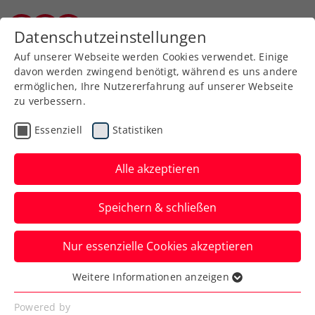
Zurück zur Newsübersicht
Datenschutzeinstellungen
Burgenländischer Tennisverband
Auf unserer Webseite werden Cookies verwendet. Einige
davon werden zwingend benötigt, während es uns andere
ermöglichen, Ihre Nutzererfahrung auf unserer Webseite
zu verbessern.
Turniere
ATP
Essenziell
Statistiken
ITF World Tennis Tour
powered by Raiffeisen:
Alle akzeptieren
Neumayer vor Turniersieg
Speichern & schließen
Das ÖTV-Ass zeigt sich in Telfs bei seiner
Nur essenzielle Cookies akzeptieren
Kitzbühel-Generalprobe von seiner
besten Seite.
Weitere Informationen anzeigen
Essenziell
Verfasst von: Manuel Wachta, 20.07.2024
Essenzielle Cookies werden für grundlegende
Powered by