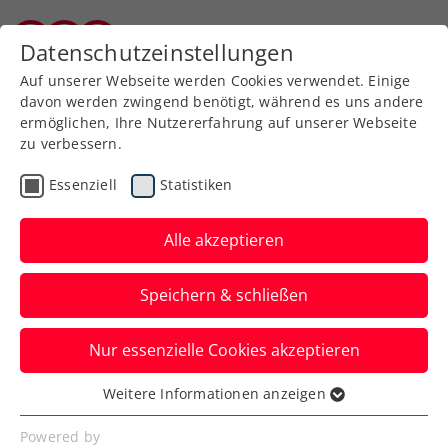
Zurück zur Newsübersicht
Datenschutzeinstellungen
Burgenländischer Tennisverband
Auf unserer Webseite werden Cookies verwendet. Einige
davon werden zwingend benötigt, während es uns andere
ermöglichen, Ihre Nutzererfahrung auf unserer Webseite
zu verbessern.
Ausbildung
Verbands-Info
Essenziell
Statistiken
Fortbildung in
Kooperation mit dem ÖTV
Alle akzeptieren
Mentale Skills & Tools
Speichern & schließen
Verfasst von: Claudia Schlögl-Wandl, 01.09.2022
Nur essenzielle Cookies akzeptieren
Weitere Informationen anzeigen
Essenziell
Essenzielle Cookies werden für grundlegende
Powered by