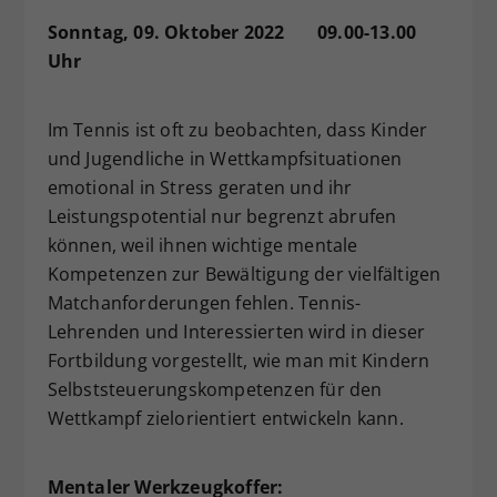
Dieser Wert speichert Ihre Consent-
Sonntag, 09. Oktober 2022 09.00-13.00
Einstellungen. Unter anderem eine
Uhr
zufällig generierte ID, für die
Zweck
historische Speicherung Ihrer
vorgenommen Einstellungen, falls der
Im Tennis ist oft zu beobachten, dass Kinder
Webseiten-Betreiber dies eingestellt
und Jugendliche in Wettkampfsituationen
hat.
emotional in Stress geraten und ihr
Leistungspotential nur begrenzt abrufen
können, weil ihnen wichtige mentale
Kompetenzen zur Bewältigung der vielfältigen
Matchanforderungen fehlen. Tennis-
Lehrenden und Interessierten wird in dieser
Fortbildung vorgestellt, wie man mit Kindern
Selbststeuerungskompetenzen für den
Wettkampf zielorientiert entwickeln kann.
Mentaler Werkzeugkoffer: