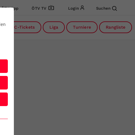
ÖTV App
ÖTV TV
Login
Suchen
den
DC-Tickets
Liga
Turniere
Rangliste