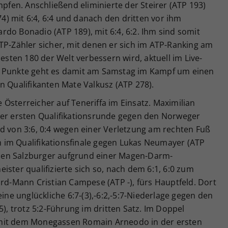
mpfen. Anschließend eliminierte der Steirer (ATP 193)
) mit 6:4, 6:4 und danach den dritten vor ihm
cardo Bonadio (ATP 189), mit 6:4, 6:2. Ihm sind somit
TP-Zähler sicher, mit denen er sich im ATP-Ranking am
besten 180 der Welt verbessern wird, aktuell im Live-
e Punkte geht es damit am Samstag im Kampf um einen
n Qualifikanten Mate Valkusz (ATP 278).
Österreicher auf Teneriffa im Einsatz. Maximilian
der ersten Qualifikationsrunde gegen den Norweger
d von 3:6, 0:4 wegen einer Verletzung am rechten Fuß
 im Qualifikationsfinale gegen Lukas Neumayer (ATP
r den Salzburger aufgrund einer Magen-Darm-
ister qualifizierte sich so, nach dem 6:1, 6:0 zum
ard-Mann Cristian Campese (ATP -), fürs Hauptfeld. Dort
eine unglückliche 6:7-(3),-6:2,-5:7-Niederlage gegen den
5), trotz 5:2-Führung im dritten Satz. Im Doppel
 mit dem Monegassen Romain Arneodo in der ersten