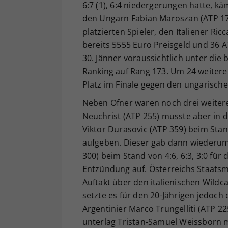
6:7 (1), 6:4 niedergerungen hatte, kä
den Ungarn Fabian Maroszan (ATP 174
platzierten Spieler, den Italiener Ric
bereits 5555 Euro Preisgeld und 36 A
30. Jänner voraussichtlich unter die 
Ranking auf Rang 173. Um 24 weiter
Platz im Finale gegen den ungarische
Neben Ofner waren noch drei weitere 
Neuchrist (ATP 255) musste aber in 
Viktor Durasovic (ATP 359) beim Stan
aufgeben. Dieser gab dann wiederum
300) beim Stand von 4:6, 6:3, 3:0 fü
Entzündung auf. Österreichs Staatsme
Auftakt über den italienischen Wildc
setzte es für den 20-Jährigen jedoch 
Argentinier Marco Trungelliti (ATP 22
unterlag Tristan-Samuel Weissborn