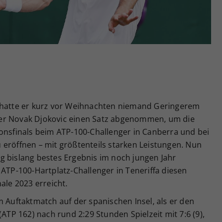
Zweck
generierte ID, für die historische Speicherung
Ihrer vorgenommen Einstellungen, falls der
Webseiten-Betreiber dies eingestellt hat.
i hatte er kurz vor Weihnachten niemand Geringerem
er Novak Djokovic einen Satz abgenommen, um die
ionsfinals beim ATP-100-Challenger in Canberra und bei
 eröffnen – mit größtenteils starken Leistungen. Nun
g bislang bestes Ergebnis im noch jungen Jahr
 ATP-100-Hartplatz-Challenger in Teneriffa diesen
ale 2023 erreicht.
m Auftaktmatch auf der spanischen Insel, als er den
(ATP 162) nach rund 2:29 Stunden Spielzeit mit 7:6 (9),