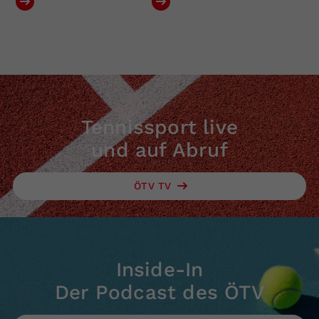
Tennissport live
und auf Abruf
ÖTV TV
Inside-In
Der Podcast des ÖTV