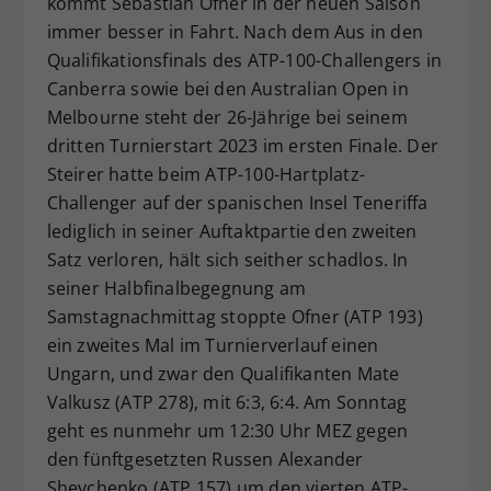
kommt Sebastian Ofner in der neuen Saison
Dieser Wert speichert Ihre Consent-
immer besser in Fahrt. Nach dem Aus in den
Einstellungen. Unter anderem eine
Qualifikationsfinals des ATP-100-Challengers in
zufällig generierte ID, für die
Canberra sowie bei den Australian Open in
Zweck
historische Speicherung Ihrer
Melbourne steht der 26-Jährige bei seinem
vorgenommen Einstellungen, falls der
dritten Turnierstart 2023 im ersten Finale. Der
Webseiten-Betreiber dies eingestellt
hat.
Steirer hatte beim ATP-100-Hartplatz-
Challenger auf der spanischen Insel Teneriffa
lediglich in seiner Auftaktpartie den zweiten
Satz verloren, hält sich seither schadlos. In
seiner Halbfinalbegegnung am
Samstagnachmittag stoppte Ofner (ATP 193)
ein zweites Mal im Turnierverlauf einen
Ungarn, und zwar den Qualifikanten Mate
Valkusz (ATP 278), mit 6:3, 6:4. Am Sonntag
geht es nunmehr um 12:30 Uhr MEZ gegen
den fünftgesetzten Russen Alexander
Shevchenko (ATP 157) um den vierten ATP-