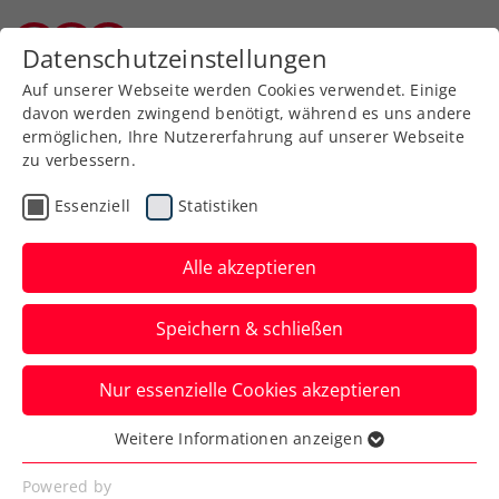
Zurück zur Newsübersicht
Datenschutzeinstellungen
Burgenländischer Tennisverband
Auf unserer Webseite werden Cookies verwendet. Einige
davon werden zwingend benötigt, während es uns andere
ermöglichen, Ihre Nutzererfahrung auf unserer Webseite
zu verbessern.
Turniere
Essenziell
Statistiken
ATP-Challenger Teneriffa:
Erstes Saisonfinale –
Alle akzeptieren
Ofner setzt starke Form
Speichern & schließen
fort
Nur essenzielle Cookies akzeptieren
Das ÖTV-Ass gewinnt auf der größten der
Kanarischen Inseln auch im Halbfinale
Weitere Informationen anzeigen
Essenziell
souverän.
Essenzielle Cookies werden für grundlegende
Powered by