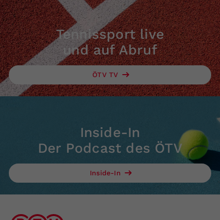
Tennissport live
und auf Abruf
ÖTV TV
Inside-In
Der Podcast des ÖTV
Inside-In