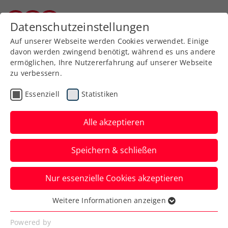
Zurück zur Newsübersicht
Datenschutzeinstellungen
Burgenländischer Tennisverband
Auf unserer Webseite werden Cookies verwendet. Einige
davon werden zwingend benötigt, während es uns andere
ermöglichen, Ihre Nutzererfahrung auf unserer Webseite
zu verbessern.
Turniere
Kids & Jugend
ITF
Essenziell
Statistiken
ALPSTAR 44.
International Spring
Alle akzeptieren
Bowl: Starke Leistungen
Speichern & schließen
der ÖTV-Asse
Nur essenzielle Cookies akzeptieren
Alexandra Zimmer und Anna Pircher
duellieren sich beim ITF-Jugendturnier in
Weitere Informationen anzeigen
Essenziell
St. Pölten gar ums Halbfinale.
Essenzielle Cookies werden für grundlegende
Powered by