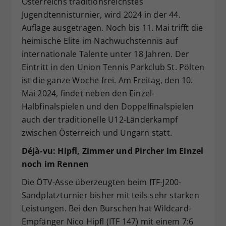
Österreichs traditionsreichstes
Dieser Wert speichert Ihre Consent-
Jugendtennisturnier, wird 2024 in der 44.
Einstellungen. Unter anderem eine
Auflage ausgetragen. Noch bis 11. Mai trifft die
zufällig generierte ID, für die
heimische Elite im Nachwuchstennis auf
Zweck
historische Speicherung Ihrer
internationale Talente unter 18 Jahren. Der
vorgenommen Einstellungen, falls der
Eintritt in den Union Tennis Parkclub St. Pölten
Webseiten-Betreiber dies eingestellt
hat.
ist die ganze Woche frei. Am Freitag, den 10.
Mai 2024, findet neben den Einzel-
Halbfinalspielen und den Doppelfinalspielen
auch der traditionelle U12-Länderkampf
zwischen Österreich und Ungarn statt.
Déjà-vu: Hipfl, Zimmer und Pircher im Einzel
noch im Rennen
Die ÖTV-Asse überzeugten beim ITF-J200-
Sandplatzturnier bisher mit teils sehr starken
Leistungen. Bei den Burschen hat Wildcard-
Empfänger Nico Hipfl (ITF 147) mit einem 7:6