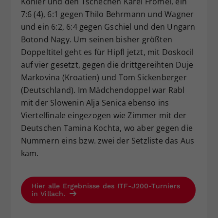
Kohler und den Tschechen Karel Frömel, ein
7:6 (4), 6:1 gegen Thilo Behrmann und Wagner
und ein 6:2, 6:4 gegen Gschiel und den Ungarn
Botond Nagy. Um seinen bisher größten
Doppeltitel geht es für Hipfl jetzt, mit Doskocil
auf vier gesetzt, gegen die drittgereihten Duje
Markovina (Kroatien) und Tom Sickenberger
(Deutschland). Im Mädchendoppel war Rabl
mit der Slowenin Alja Senica ebenso ins
Viertelfinale eingezogen wie Zimmer mit der
Deutschen Tamina Kochta, wo aber gegen die
Nummern eins bzw. zwei der Setzliste das Aus
kam.
Hier alle Ergebnisse des ITF-J200-Turniers
in Villach.