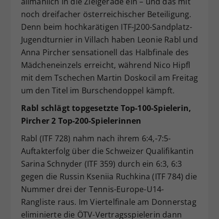
allmählich in die Zielgerade ein – und das mit
Dieser Wert speichert Ihre Consent-
noch dreifacher österreichischer Beteiligung.
Einstellungen. Unter anderem eine
Denn beim hochkarätigen ITF-J200-Sandplatz-
zufällig generierte ID, für die
Jugendturnier in Villach haben Leonie Rabl und
Zweck
historische Speicherung Ihrer
Anna Pircher sensationell das Halbfinale des
vorgenommen Einstellungen, falls der
Mädcheneinzels erreicht, während Nico Hipfl
Webseiten-Betreiber dies eingestellt
hat.
mit dem Tschechen Martin Doskocil am Freitag
um den Titel im Burschendoppel kämpft.
Rabl schlägt topgesetzte Top-100-Spielerin,
Pircher 2 Top-200-Spielerinnen
Rabl (ITF 728) nahm nach ihrem 6:4,-7:5-
Auftakterfolg über die Schweizer Qualifikantin
Sarina Schnyder (ITF 359) durch ein 6:3, 6:3
gegen die Russin Kseniia Ruchkina (ITF 784) die
Nummer drei der Tennis-Europe-U14-
Rangliste raus. Im Viertelfinale am Donnerstag
eliminierte die ÖTV-Vertragsspielerin dann