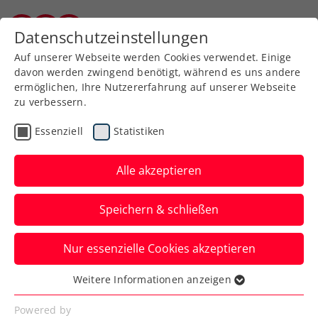
Zurück zur Newsübersicht
Datenschutzeinstellungen
Burgenländischer Tennisverband
Auf unserer Webseite werden Cookies verwendet. Einige
davon werden zwingend benötigt, während es uns andere
ermöglichen, Ihre Nutzererfahrung auf unserer Webseite
zu verbessern.
Turniere
Kids & Jugend
ITF
Essenziell
Statistiken
40. Panaceo ITF Junior
Cup: Rabl und Pircher
Alle akzeptieren
zeigen in Villach mächtig
Speichern & schließen
auf
Nur essenzielle Cookies akzeptieren
Die beiden ÖTV-Talente stehen im Einzel-
Halbfinale, Nico Hipfl zudem im
Weitere Informationen anzeigen
Essenziell
Doppelfinale.
Essenzielle Cookies werden für grundlegende
Powered by