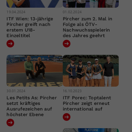
19.04.2024
01.02.2024
ITF Wien: 13-jährige
Pircher zum 2. Mal in
Pircher greift nach
Folge als ÖTV-
erstem U18-
Nachwuchsspielerin
Einzeltitel
des Jahres geehrt
30.01.2024
16.10.2023
Les Petits As: Pircher
ITF Porec: Toptalent
setzt kräftiges
Pircher zeigt erneut
Ausrufezeichen auf
international auf
höchster Ebene