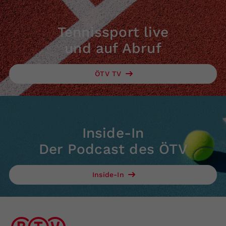
Tennissport live
und auf Abruf
ÖTV TV
Inside-In
Der Podcast des ÖTV
Inside-In