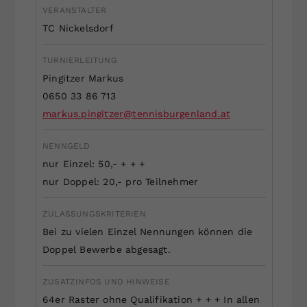
VERANSTALTER
Dieser Wert speichert Ihre Consent-
TC Nickelsdorf
Einstellungen. Unter anderem eine
zufällig generierte ID, für die
Zweck
historische Speicherung Ihrer
TURNIERLEITUNG
vorgenommen Einstellungen, falls der
Pingitzer Markus
Webseiten-Betreiber dies eingestellt
0650 33 86 713
hat.
markus.pingitzer@tennisburgenland.at
NENNGELD
nur Einzel: 50,- + + +
nur Doppel: 20,- pro Teilnehmer
ZULASSUNGSKRITERIEN
Bei zu vielen Einzel Nennungen können die
Doppel Bewerbe abgesagt.
ZUSATZINFOS UND HINWEISE
64er Raster ohne Qualifikation + + + In allen