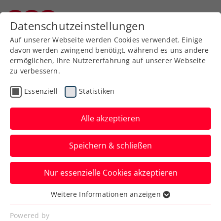
Datenschutzeinstellungen
Burgenländischer Tennisverband
Auf unserer Webseite werden Cookies verwendet. Einige
davon werden zwingend benötigt, während es uns andere
ermöglichen, Ihre Nutzererfahrung auf unserer Webseite
zu verbessern.
Zum Turnierkalender
Essenziell
Statistiken
Alle akzeptieren
Speichern & schließen
BTV- KAT 2 Indoor Jugend
Nur essenzielle Cookies akzeptieren
Circuit 2025
Weitere Informationen anzeigen
Essenziell
11.04.2025
-
Essenzielle Cookies werden für grundlegende
14.04.2025
Powered by