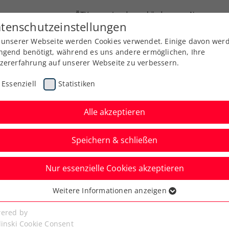
ÖTV
Landesverbände
News
tenschutzeinstellungen
 unserer Webseite werden Cookies verwendet. Einige davon wer
Ausbildung
Services
Über uns
ngend benötigt, während es uns andere ermöglichen, Ihre
zererfahrung auf unserer Webseite zu verbessern.
Essenziell
Statistiken
Alle akzeptieren
Speichern & schließen
Nur essenzielle Cookies akzeptieren
niere
Rangliste
Spiele
Weitere Informationen anzeigen
ssenziell
senzielle Cookies werden für grundlegende Funktionen der
ered by
bseite benötigt. Dadurch ist gewährleistet, dass die Webseite
linski Cookie Consent