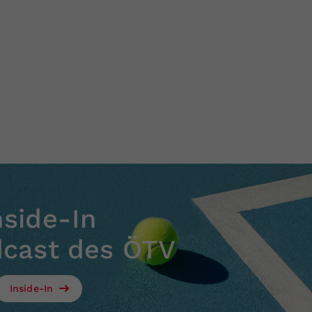
nside-In
dcast des ÖTV
Inside-In