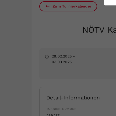
ei
Zum Turnierkalender
S
NÖTV Ka
28.02.2025
-
03.03.2025
Detail-Informationen
TURNIER-NUMMER
269287