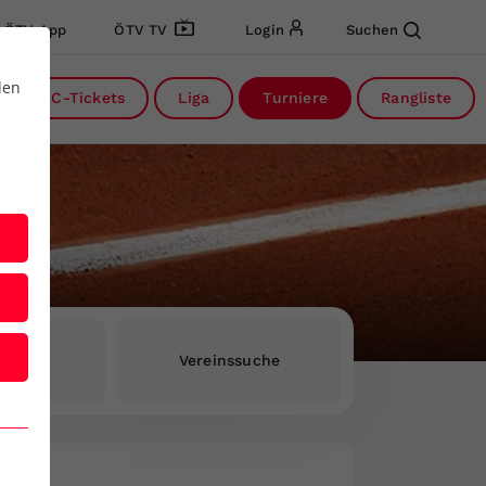
ÖTV App
ÖTV TV
Login
Suchen
den
DC-Tickets
Liga
Turniere
Rangliste
rInnen
Vereinssuche