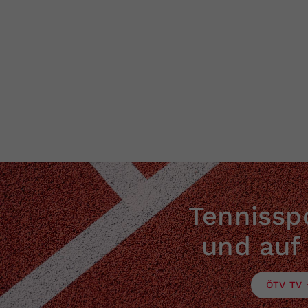
Tennisspo
und auf
ÖTV TV