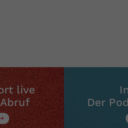
rt live
I
 Abruf
Der Po