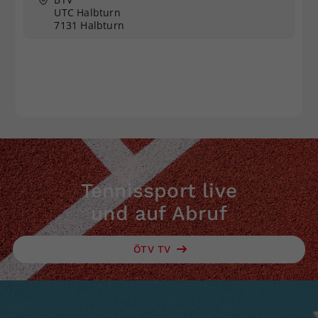
UTC Halbturn
7131 Halbturn
Tennissport live
und auf Abruf
ÖTV TV