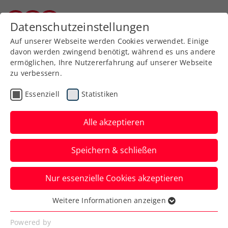
Datenschutzeinstellungen
Burgenländischer Tennisverband
Auf unserer Webseite werden Cookies verwendet. Einige
davon werden zwingend benötigt, während es uns andere
ermöglichen, Ihre Nutzererfahrung auf unserer Webseite
Turniere filtern
zu verbessern.
Essenziell
Statistiken
Alle akzeptieren
Suchen
Speichern & schließen
Nur essenzielle Cookies akzeptieren
Weitere Informationen anzeigen
Essenziell
Essenzielle Cookies werden für grundlegende
Powered by