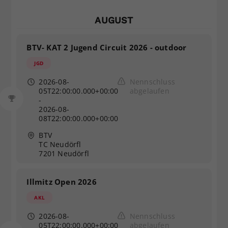
Dieser Wert speichert Ihre Consent-
AUGUST
Einstellungen. Unter anderem eine
zufällig generierte ID, für die
Zweck
historische Speicherung Ihrer
BTV- KAT 2 Jugend Circuit 2026 - outdoor
vorgenommen Einstellungen, falls der
JGD
Webseiten-Betreiber dies eingestellt
hat.
2026-08-
Nennschluss
05T22:00:00.000+00:00
abgelaufen
-
2026-08-
08T22:00:00.000+00:00
BTV
TC Neudörfl
7201 Neudörfl
Illmitz Open 2026
AKL
2026-08-
Nennschluss
05T22:00:00.000+00:00
abgelaufen