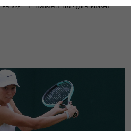
nwandfrei funktioniert.
eenagerin in Frankreich trotz guter Phasen
Cookie-Informationen anzeigen
Name
cookie_optin
Anbieter
tatistiken
Laufzeit
1 Jahr
Dieses Cookie wird verwendet, um Ihre Cookie-
Zweck
Einstellungen für diese Website zu speichern.
Name
SgCookieOptin.lastPreferences
Anbieter
Laufzeit
1 Jahr
Dieser Wert speichert Ihre Consent-
Einstellungen. Unter anderem eine zufällig