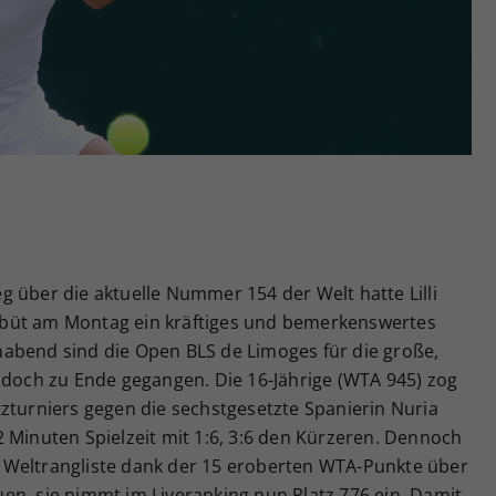
Zweck
generierte ID, für die historische Speicherung
Ihrer vorgenommen Einstellungen, falls der
Webseiten-Betreiber dies eingestellt hat.
 über die aktuelle Nummer 154 der Welt hatte Lilli
büt am Montag ein kräftiges und bemerkenswertes
abend sind die Open BLS de Limoges für die große,
 doch zu Ende gegangen. Die 16-Jährige (WTA 945) zog
zturniers gegen die sechstgesetzte Spanierin Nuria
 Minuten Spielzeit mit 1:6, 3:6 den Kürzeren. Dennoch
der Weltrangliste dank der 15 eroberten WTA-Punkte über
en, sie nimmt im Liveranking nun Platz 776 ein. Damit