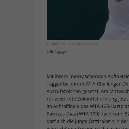
© GEPA pictures / Alan Grieves
Lilli Tagger
Mit ihrem überraschenden Auftaktsieg
Tagger bei ihrem WTA-Challenger-De
Ausrufezeichen gesetzt. Am Mittwoch
rot-weiß-rote Zukunftshoffnung jetzt
im Achtelfinale des WTA-125-Hartplat
Párrizas-Diaz (WTA 100) nach rund 82
darf sich die junge Osttirolerin in 
eine schönen Sprung nach vorne freu