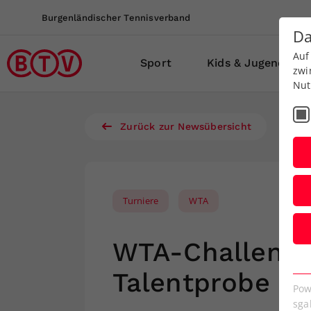
Burgenländischer Tennisverband
Da
Auf
Sport
Kids & Jugend
zwi
Nut
Zurück zur Newsübersicht
Turniere
WTA
WTA-Challenge
E
Talentprobe en
Es
Pow
We
sga