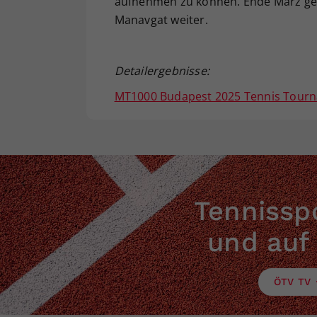
aufnehmen zu können. Ende März geh
Manavgat weiter.
Detailergebnisse:
MT1000 Budapest 2025 Tennis Tourn
Tennisspo
und auf
ÖTV TV