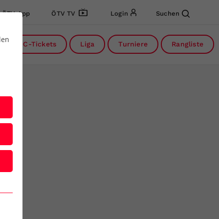
ÖTV App
ÖTV TV
Login
Suchen
den
DC-Tickets
Liga
Turniere
Rangliste