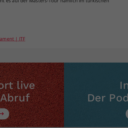
t es auf der Masters-Tour nämlich im türkischen
ament | ITF
rt live
I
 Abruf
Der Po