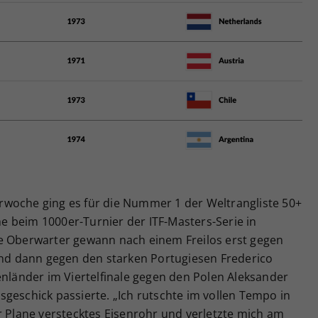
Zweck
generierte ID, für die historische Speicherung
Ihrer vorgenommen Einstellungen, falls der
Webseiten-Betreiber dies eingestellt hat.
woche ging es für die Nummer 1 der Weltrangliste 50+
 beim 1000er-Turnier der ITF-Masters-Serie in
e Oberwarter gewann nach einem Freilos erst gegen
 und dann gegen den starken Portugiesen Frederico
enländer im Viertelfinale gegen den Polen Aleksander
geschick passierte. „Ich rutschte im vollen Tempo in
r Plane verstecktes Eisenrohr und verletzte mich am