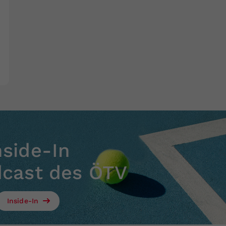
nside-In
dcast des ÖTV
Inside-In