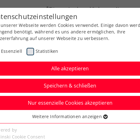
ÖTV
Landesverbände
News
tenschutzeinstellungen
 unserer Webseite werden Cookies verwendet. Einige davon wer
Ausbildung
Services
Über uns
ngend benötigt, während es uns andere ermöglichen, Ihre
zererfahrung auf unserer Webseite zu verbessern.
Essenziell
Statistiken
Alle akzeptieren
Speichern & schließen
Nur essenzielle Cookies akzeptieren
asters Tour:
Weitere Informationen anzeigen
ssenziell
t Schmerzen
senzielle Cookies werden für grundlegende Funktionen der
ered by
bseite benötigt. Dadurch ist gewährleistet, dass die Webseite
linski Cookie Consent