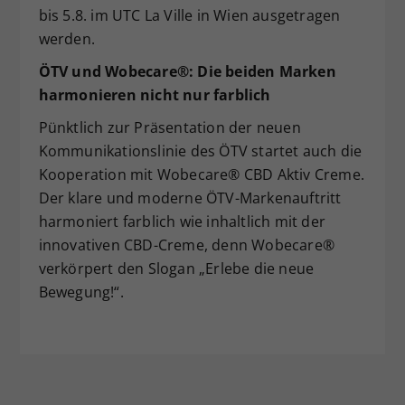
bis 5.8. im UTC La Ville in Wien ausgetragen
Dieser Wert speichert Ihre Consent-
werden.
Einstellungen. Unter anderem eine
zufällig generierte ID, für die
ÖTV und Wobecare®: Die beiden Marken
Zweck
historische Speicherung Ihrer
harmonieren nicht nur farblich
vorgenommen Einstellungen, falls der
Webseiten-Betreiber dies eingestellt
Pünktlich zur Präsentation der neuen
hat.
Kommunikationslinie des ÖTV startet auch die
Kooperation mit Wobecare® CBD Aktiv Creme.
Der klare und moderne ÖTV-Markenauftritt
harmoniert farblich wie inhaltlich mit der
innovativen CBD-Creme, denn Wobecare®
verkörpert den Slogan „Erlebe die neue
Bewegung!“.