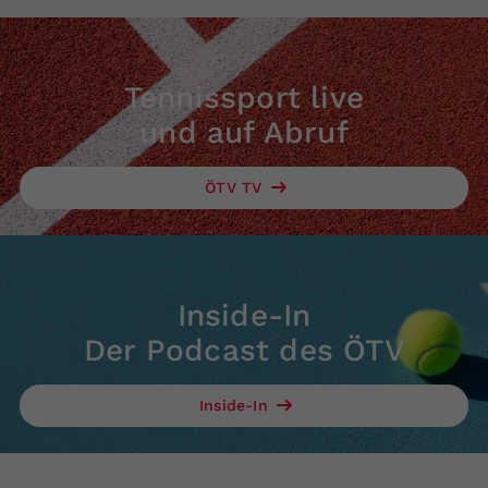
Tennissport live
und auf Abruf
ÖTV TV
Inside-In
Der Podcast des ÖTV
Inside-In