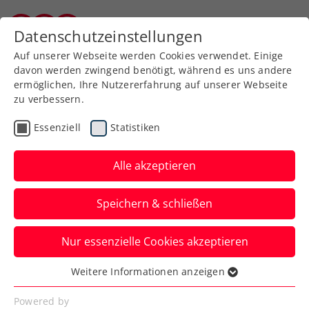
Zurück zur Newsübersicht
Datenschutzeinstellungen
Burgenländischer Tennisverband
Auf unserer Webseite werden Cookies verwendet. Einige
davon werden zwingend benötigt, während es uns andere
ermöglichen, Ihre Nutzererfahrung auf unserer Webseite
Wobecare® CBD Aktiv
zu verbessern.
Creme ist neuer ÖTV-
Essenziell
Statistiken
Partner
Alle akzeptieren
Leistungssteigerung erfolgt über Training
+ Erholung: Die Kooperation des ÖTV mit
Speichern & schließen
Wobecare® CBD Aktiv Creme stellt das
Thema Regeneration im Tennissport und
Nur essenzielle Cookies akzeptieren
den innovativen Inhaltsstoff CBD in den
Weitere Informationen anzeigen
Mittelpunkt.
Essenziell
Essenzielle Cookies werden für grundlegende
Powered by
Verfasst von: Markus Ambrosi, 11.05.2022