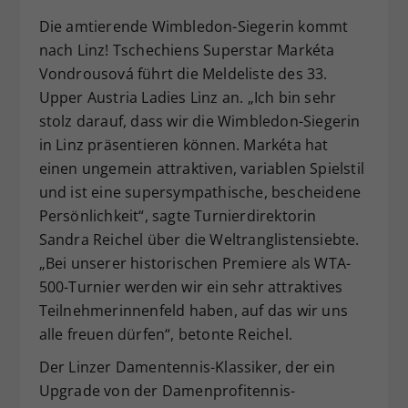
Dieser Wert speichert Ihre Consent-
Die amtierende Wimbledon-Siegerin kommt
Einstellungen. Unter anderem eine
nach Linz! Tschechiens Superstar Markéta
zufällig generierte ID, für die
Vondrousová
führt die Meldeliste des 33.
Zweck
historische Speicherung Ihrer
Upper Austria Ladies Linz an. „Ich bin sehr
vorgenommen Einstellungen, falls der
stolz darauf, dass wir die Wimbledon-Siegerin
Webseiten-Betreiber dies eingestellt
hat.
in Linz präsentieren können. Markéta hat
einen ungemein attraktiven, variablen Spielstil
und ist eine supersympathische, bescheidene
Persönlichkeit“, sagte Turnierdirektorin
Sandra Reichel über die Weltranglistensiebte.
„Bei unserer historischen Premiere als WTA-
500-Turnier werden wir ein sehr attraktives
Teilnehmerinnenfeld haben, auf das wir uns
alle freuen dürfen“, betonte Reichel.
Der Linzer Damentennis-Klassiker, der ein
Upgrade von der Damenprofitennis-