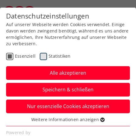
Zurück zur Newsübersicht
Datenschutzeinstellungen
Burgenländischer Tennisverband
Auf unserer Webseite werden Cookies verwendet. Einige
davon werden zwingend benötigt, während es uns andere
ermöglichen, Ihre Nutzererfahrung auf unserer Webseite
zu verbessern.
Turniere
WTA
Essenziell
Statistiken
Wimbledon-Siegerin
Vondrousová schlägt
Alle akzeptieren
beim Upper Austria
Speichern & schließen
Ladies Linz auf
Nur essenzielle Cookies akzeptieren
Die aktuelle Nummer sieben der Welt
führt beim WTA-500-Turnier in
Weitere Informationen anzeigen
Essenziell
Oberösterreich die Meldeliste an.
Essenzielle Cookies werden für grundlegende
Powered by