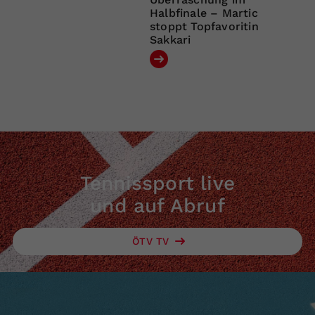
Halbfinale – Martic
stoppt Topfavoritin
Sakkari
Tennissport live
und auf Abruf
ÖTV TV