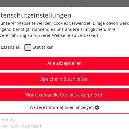
ÖTV
Landesverbände
News
tenschutzeinstellungen
 unserer Webseite werden Cookies verwendet. Einige davon wer
Ausbildung
Services
Über uns
ngend benötigt, während es uns andere ermöglichen, Ihre
zererfahrung auf unserer Webseite zu verbessern.
Essenziell
Statistiken
Alle akzeptieren
Speichern & schließen
Nur essenzielle Cookies akzeptieren
er kassiert
Weitere Informationen anzeigen
ssenziell
rstrundenniederlage
senzielle Cookies werden für grundlegende Funktionen der
ered by
bseite benötigt. Dadurch ist gewährleistet, dass die Webseite
linski Cookie Consent