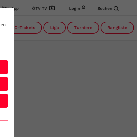
ÖTV App
ÖTV TV
Login
Suchen
den
DC-Tickets
Liga
Turniere
Rangliste