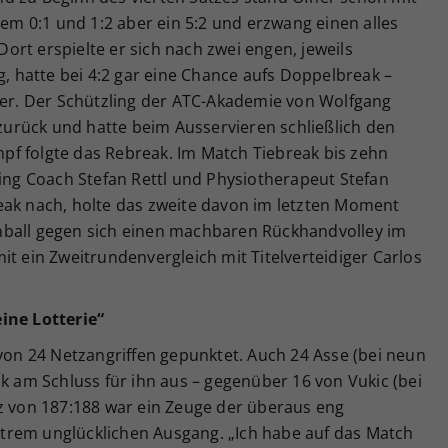
 0:1 und 1:2 aber ein 5:2 und erzwang einen alles
rt erspielte er sich nach zwei engen, jeweils
hatte bei 4:2 gar eine Chance aufs Doppelbreak –
eder. Der Schützling der ATC-Akademie von Wolfgang
urück und hatte beim Ausservieren schließlich den
f folgte das Rebreak. Im Match Tiebreak bis zehn
ring Coach Stefan Rettl und Physiotherapeut Stefan
eak nach, holte das zweite davon im letzten Moment
hball gegen sich einen machbaren Rückhandvolley im
it ein Zweitrundenvergleich mit Titelverteidiger Carlos
ine Lotterie“
 von 24 Netzangriffen gepunktet. Auch 24 Asse (bei neun
ik am Schluss für ihn aus – gegenüber 16 von Vukic (bei
nz von 187:188 war ein Zeuge der überaus eng
trem unglücklichen Ausgang. „Ich habe auf das Match