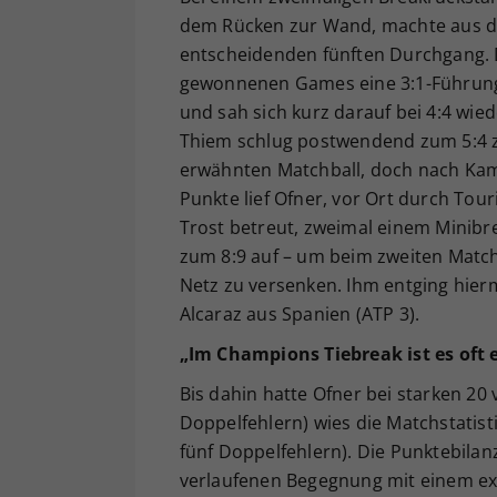
dem Rücken zur Wand, machte aus dem
entscheidenden fünften Durchgang. Do
gewonnenen Games eine 3:1-Führung, 
und sah sich kurz darauf bei 4:4 wi
Thiem schlug postwendend zum 5:4 z
erwähnten Matchball, doch nach Kamp
Punkte lief Ofner, vor Ort durch Tou
Trost betreut, zweimal einem Minibr
zum 8:9 auf – um beim zweiten Matc
Netz zu versenken. Ihm entging hierm
Alcaraz aus Spanien (ATP 3).
„Im Champions Tiebreak ist es oft e
Bis dahin hatte Ofner bei starken 20
Doppelfehlern) wies die Matchstatist
fünf Doppelfehlern). Die Punktebila
verlaufenen Begegnung mit einem ex