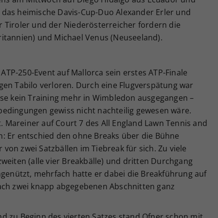
uch das heimische Davis-Cup-Duo Alexander Erler und
der Tiroler und der Niederösterreicher fordern die
itannien) und Michael Venus (Neuseeland).
TP-250-Event auf Mallorca sein erstes ATP-Finale
gen Tabilo verloren. Durch eine Flugverspätung war
ise kein Training mehr in Wimbledon ausgegangen –
bedingungen gewiss nicht nachteilig gewesen wäre.
St. Mareiner auf Court 7 des All England Lawn Tennis and
n: Er entschied den ohne Breaks über die Bühne
on zwei Satzbällen im Tiebreak für sich. Zu viele
weiten (alle vier Breakbälle) und dritten Durchgang
ngenützt, mehrfach hatte er dabei die Breakführung auf
nach zwei knapp abgegebenen Abschnitten ganz
d zu Beginn des vierten Satzes stand Ofner schon mit