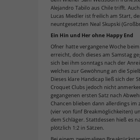
Alejandro Tabilo aus Chile trifft. A
Lucas Miedler ist freilich am Start, 
neuntgesetzten Neal Skupski (Großbr
Ein Hin und Her ohne Happy End
Ofner hatte vergangene Woche beim A
erreicht, doch dieses am Samstag ge
sich bei ihm sonntags nach der Anre
welches zur Gewöhnung an die Spiel
Dieses klare Handicap ließ sich der 
Croquet Clubs jedoch nicht anmerke
gegangenen ersten Satz nach Abwehr v
Chancen blieben dann allerdings im z
(vier von fünf Breakmöglichkeiten) u
dem Schläger. Stattdessen hieß es 
plötzlich 1:2 in Sätzen.
Bei einem zweimaligen Breakrückstan