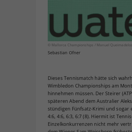
© Mallorca Championships / Manuel Queimadelo
Sebastian Ofner
Dieses Tennismatch hätte sich wahrha
Wimbledon Championships am Montag
hinnehmen müssen. Der Steirer (ATP
späteren Abend dem Australier Aleks
stündigen Fünfsatz-Krimi und sogar 
4:6, 4:6, 6:3, 6:7 (8). Hiermit ist Te
Einzelkonkurrenzen nicht mehr vertr
dem Wiener Sam Weissborn früheste