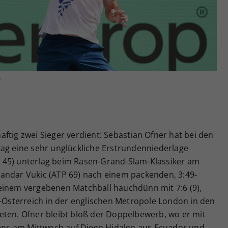
Zweck
generierte ID, für die historische Speicherung
Ihrer vorgenommen Einstellungen, falls der
Webseiten-Betreiber dies eingestellt hat.
s
ftig zwei Sieger verdient: Sebastian Ofner hat bei den
 eine sehr unglückliche Erstrundenniederlage
 45) unterlag beim Rasen-Grand-Slam-Klassiker am
andar Vukic (ATP 69) nach einem packenden, 3:49-
einem vergebenen Matchball hauchdünn mit 7:6 (9),
nnis-Österreich in der englischen Metropole London in den
eten. Ofner bleibt bloß der Doppelbewerb, wo er mit
ns am Mittwoch auf Diego Hidalgo aus Ecuador und