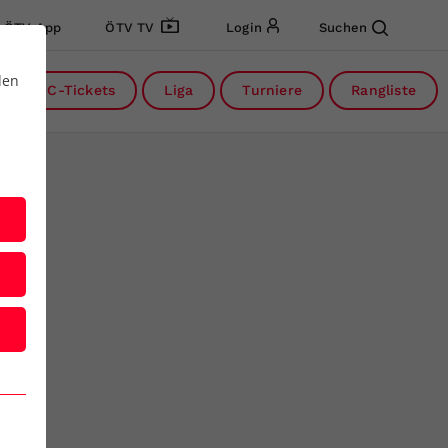
ÖTV App
ÖTV TV
Login
Suchen
den
DC-Tickets
Liga
Turniere
Rangliste