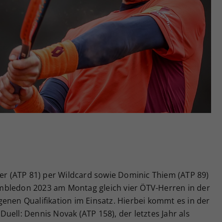
Zweck
generierte ID, für die historische Speicherung
Ihrer vorgenommen Einstellungen, falls der
Webseiten-Betreiber dies eingestellt hat.
ner (ATP 81) per Wildcard sowie Dominic Thiem (ATP 89)
mbledon 2023 am Montag gleich vier ÖTV-Herren in der
enen Qualifikation im Einsatz. Hierbei kommt es in der
uell: Dennis Novak (ATP 158), der letztes Jahr als