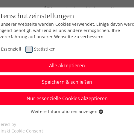
ÖTV
Landesverbände
News
tenschutzeinstellungen
 unserer Webseite werden Cookies verwendet. Einige davon wer
Ausbildung
Services
Über uns
ngend benötigt, während es uns andere ermöglichen, Ihre
zererfahrung auf unserer Webseite zu verbessern.
Essenziell
Statistiken
Alle akzeptieren
Speichern & schließen
Nur essenzielle Cookies akzeptieren
erreicher-Duell
Weitere Informationen anzeigen
ssenziell
solic in der
senzielle Cookies werden für grundlegende Funktionen der
ered by
bseite benötigt. Dadurch ist gewährleistet, dass die Webseite
linski Cookie Consent