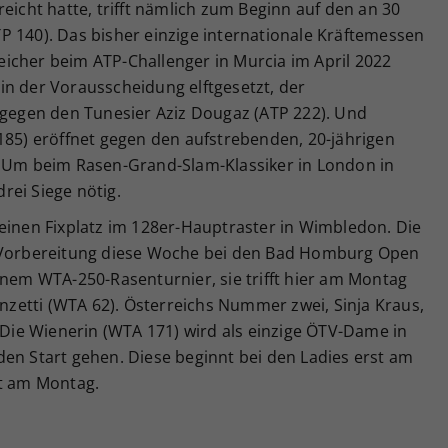
eicht hatte, trifft nämlich zum Beginn auf den an 30
(ATP 140). Das bisher einzige internationale Kräftemessen
icher beim ATP-Challenger in Murcia im April 2022
t in der Vorausscheidung elftgesetzt, der
t gegen den Tunesier Aziz Dougaz (ATP 222). Und
185) eröffnet gegen den aufstrebenden, 20-jährigen
. Um beim Rasen-Grand-Slam-Klassiker in London in
rei Siege nötig.
einen Fixplatz im 128er-Hauptraster in Wimbledon. Die
r Vorbereitung diese Woche bei den Bad Homburg Open
inem WTA-250-Rasenturnier, sie trifft hier am Montag
onzetti (WTA 62). Österreichs Nummer zwei, Sinja Kraus,
: Die Wienerin (WTA 171) wird als einzige ÖTV-Dame in
en Start gehen. Diese beginnt bei den Ladies erst am
gt am Montag.