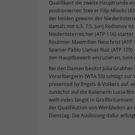
Qualifikant die zweite Hauptrunde err
positionierten Steirer Filip Misolic 
der beiden gewann der Niederösterre
damals mit 6:3, 7:5. Jurij Rodionov is
Niederösterreicher (ATP 116) starte
Routinier Maximilian Neuchrist (ATP 
Spanier Pablo Llamas Ruiz (ATP 179)
den Hauptbewerb einzuziehen, sind d
Bei den Damen besitzt Julia Grabher 
Vorarlbergerin (WTA 55) schlägt zu
presented by Engels & Volkers auf, e
zunächst auf die Italienerin Lucia Br
weilt indes längst in Großbritannien
der Qualifikation von Wimbledon an d
Dienstag. Die Auslosung dafür erfol