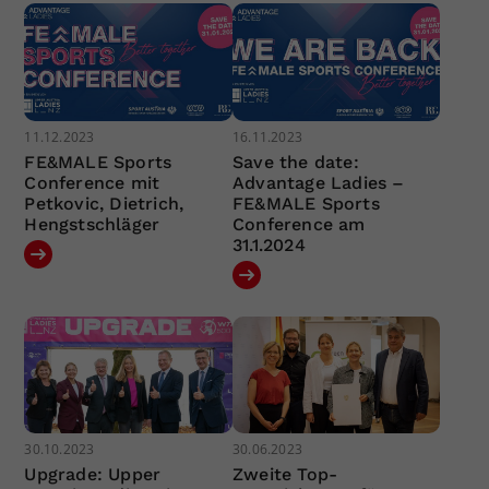
11.12.2023
16.11.2023
FE&MALE Sports
Save the date:
Conference mit
Advantage Ladies –
Petkovic, Dietrich,
FE&MALE Sports
Hengstschläger
Conference am
31.1.2024
30.10.2023
30.06.2023
Upgrade: Upper
Zweite Top-