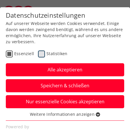
Zurück zur Newsübersicht
Datenschutzeinstellungen
Burgenländischer Tennisverband
Auf unserer Webseite werden Cookies verwendet. Einige
davon werden zwingend benötigt, während es uns andere
ermöglichen, Ihre Nutzererfahrung auf unserer Webseite
zu verbessern.
Turniere
WTA
Essenziell
Statistiken
Upper Austria Young
Ladies Wild-Card-
Alle akzeptieren
Challenge: Koller führt
Speichern & schließen
Sextett an
Nur essenzielle Cookies akzeptieren
Die ersten Sechs sind für den Kampf um
eine Qualifikations-Wildcard fürs WTA-
Weitere Informationen anzeigen
Essenziell
Turnier in Linz qualifiziert.
Essenzielle Cookies werden für grundlegende
Powered by