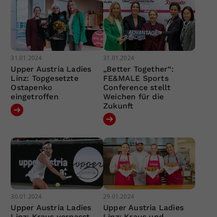
31.01.2024
31.01.2024
Upper Austria Ladies
„Better Together“:
Linz: Topgesetzte
FE&MALE Sports
Ostapenko
Conference stellt
eingetroffen
Weichen für die
Zukunft
30.01.2024
29.01.2024
Upper Austria Ladies
Upper Austria Ladies
Linz: Kraus verpasst
Linz: Kraus und