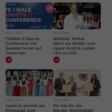
26.01.2024
24.01.2024
FE&MALE Sports
Weltstar Kerber
Conference mit
kehrt als Mutter zum
Speaker:innen auf
Upper Austria Ladies
Topniveau
Linz zurück
24.01.2024
22.01.2024
Ivanovic kommt als
Ein Ass für die
Ehrengast zum
Bienen: Nachhaltige