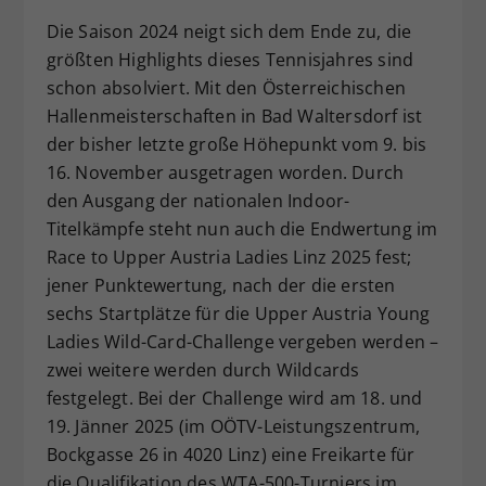
Dieser Wert speichert Ihre Consent-
Die Saison 2024 neigt sich dem Ende zu, die
Einstellungen. Unter anderem eine
größten Highlights dieses Tennisjahres sind
zufällig generierte ID, für die
schon absolviert. Mit den Österreichischen
Zweck
historische Speicherung Ihrer
Hallenmeisterschaften in Bad Waltersdorf ist
vorgenommen Einstellungen, falls der
der bisher letzte große Höhepunkt vom 9. bis
Webseiten-Betreiber dies eingestellt
hat.
16. November ausgetragen worden. Durch
den Ausgang der nationalen Indoor-
Titelkämpfe steht nun auch die Endwertung im
Race to Upper Austria Ladies Linz 2025 fest;
jener Punktewertung, nach der die ersten
sechs Startplätze für die Upper Austria Young
Ladies Wild-Card-Challenge vergeben werden –
zwei weitere werden durch Wildcards
festgelegt. Bei der Challenge wird am 18. und
19. Jänner 2025 (im OÖTV-Leistungszentrum,
Bockgasse 26 in 4020 Linz) eine Freikarte für
die Qualifikation des WTA-500-Turniers im