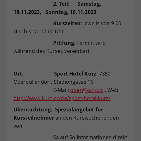
2. Teil: Samstag,
Dieser Wert speichert Ihre Consent-
18.11.2023
, Sonntag, 19.11.2023
Einstellungen. Unter anderem eine
zufällig generierte ID, für die
Kurszeiten
: jeweils von 9.00
Zweck
historische Speicherung Ihrer
Uhr bis ca. 17.00 Uhr
vorgenommen Einstellungen, falls der
Webseiten-Betreiber dies eingestellt
Prüfung
: Termin wird
hat.
während des Kurses vereinbart
Ort: Sport Hotel Kurz
, 7350
Oberpullendorf, Stadiongasse 16
E-Mail:
ober@kurz.cc
, Web:
http://www.kurz.cc/de/sport-hotel-kurz/
Übernachtung:
Spezialangebot für
Kursteilnehmer
an den Kurswochenenden
von
Sa auf So Informationen direkt