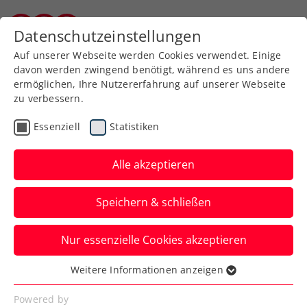
Zurück zur Newsübersicht
Datenschutzeinstellungen
Burgenländischer Tennisverband
Auf unserer Webseite werden Cookies verwendet. Einige
davon werden zwingend benötigt, während es uns andere
ermöglichen, Ihre Nutzererfahrung auf unserer Webseite
zu verbessern.
Ausbildung
Verbands-Info
Essenziell
Statistiken
ÜBUNGSLEITERKURS -
Herbst 2023
Alle akzeptieren
Das BTV-Lehrreferat veranstaltet im
Speichern & schließen
Herbst 2023 einen Übungsleiterkurs!
Anmeldungen werden bis spätestens
Nur essenzielle Cookies akzeptieren
22.09.2023 im BTV-Sekretariat gerne
Weitere Informationen anzeigen
entgegen genommen.
Essenziell
Essenzielle Cookies werden für grundlegende
Powered by
Verfasst von: Claudia Schlögl-Wandl, 20.06.2023