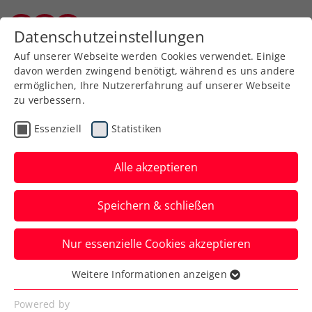
Zurück zur Newsübersicht
Datenschutzeinstellungen
Burgenländischer Tennisverband
Auf unserer Webseite werden Cookies verwendet. Einige
davon werden zwingend benötigt, während es uns andere
ermöglichen, Ihre Nutzererfahrung auf unserer Webseite
zu verbessern.
Ausbildung
Verbands-Info
Essenziell
Statistiken
Übungsleiterkurs - 2023
Alle akzeptieren
AUFNAHMESTOPP BEI BTV
ÜBUNGSLEITERKURS 2023 !!!
Speichern & schließen
Verfasst von: Claudia Schlögl-Wandl, 11.01.2023
Nur essenzielle Cookies akzeptieren
Weitere Informationen anzeigen
Essenziell
Essenzielle Cookies werden für grundlegende
Powered by