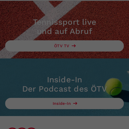
Tennissport live
und auf Abruf
ÖTV TV
Inside-In
Der Podcast des ÖTV
Inside-In