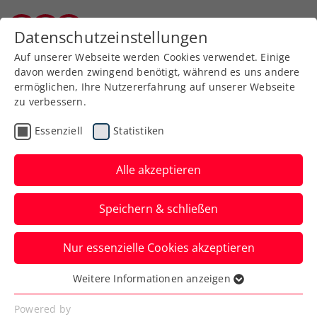
Zurück zur Newsübersicht
Datenschutzeinstellungen
Burgenländischer Tennisverband
Auf unserer Webseite werden Cookies verwendet. Einige
davon werden zwingend benötigt, während es uns andere
ermöglichen, Ihre Nutzererfahrung auf unserer Webseite
zu verbessern.
ITF
Turniere
Kids & Jugend
Essenziell
Statistiken
U18-EM: Europas beste
Nachwuchstalente in
Alle akzeptieren
Oberpullendorf
Speichern & schließen
Die MEHRLEBEN – U18 European Junior
Nur essenzielle Cookies akzeptieren
Championships 2025 powered by
Finanzfuchsgruppe starten am Montag.
Weitere Informationen anzeigen
Essenziell
Verfasst von: Presseaussendung / Redaktion, 12.09.2025
Essenzielle Cookies werden für grundlegende
Powered by