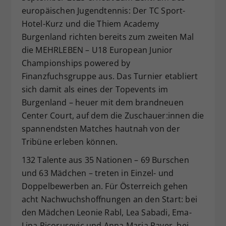
europäischen Jugendtennis: Der TC Sport-
Dieser Wert speichert Ihre Consent-
Einstellungen. Unter anderem eine
Hotel-Kurz und die Thiem Academy
zufällig generierte ID, für die
Burgenland richten bereits zum zweiten Mal
Zweck
historische Speicherung Ihrer
die MEHRLEBEN – U18 European Junior
vorgenommen Einstellungen, falls der
Championships powered by
Webseiten-Betreiber dies eingestellt
Finanzfuchsgruppe aus. Das Turnier etabliert
hat.
sich damit als eines der Topevents im
Burgenland – heuer mit dem brandneuen
Center Court, auf dem die Zuschauer:innen die
spannendsten Matches hautnah von der
Tribüne erleben können.
132 Talente aus 35 Nationen – 69 Burschen
und 63 Mädchen – treten in Einzel- und
Doppelbewerben an. Für Österreich gehen
acht Nachwuchshoffnungen an den Start: bei
den Mädchen Leonie Rabl, Lea Sabadi, Ema-
Lina Picorusevic und Anna Maria Payer, bei