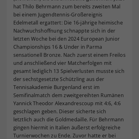
hat Thilo Behrmann zum bereits zweiten Mal
Dieser Wert speichert Ihre Consent-
Einstellungen. Unter anderem eine
bei einem Jugendtennis-Großereignis
zufällig generierte ID, für die
Edelmetall ergattert: Die 16-jährige heimische
Zweck
historische Speicherung Ihrer
Nachwuchshoffnung schnappte sich in der
vorgenommen Einstellungen, falls der
letzten Woche bei den 2024 European Junior
Webseiten-Betreiber dies eingestellt
Championships 16 & Under in Parma
hat.
sensationell Bronze. Nach zuerst einem Freilos
und anschließend vier Matcherfolgen mit
gesamt lediglich 13 Spielverlusten musste sich
der sechstgesetzte Schützling aus der
Tennisakademie Burgenland erst im
Semifinalmatch dem zweitgereihten Rumänen
Yannick Theodor Alexandrescoup mit 4:6, 4:6
geschlagen geben. Dieser sicherte sich
letztlich auch die Goldmedaille. Für Behrmann
gingen hiermit in Italien äußerst erfolgreiche
Turnierwochen zu Ende. Zuvor hatte er bei