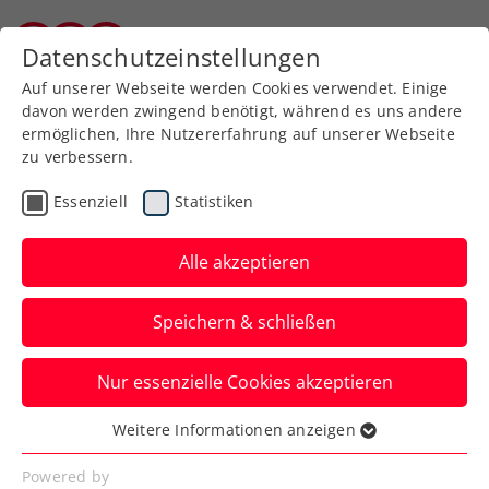
Zurück zur Newsübersicht
Datenschutzeinstellungen
Burgenländischer Tennisverband
Auf unserer Webseite werden Cookies verwendet. Einige
davon werden zwingend benötigt, während es uns andere
ermöglichen, Ihre Nutzererfahrung auf unserer Webseite
zu verbessern.
Turniere
Kids & Jugend
ITF
Essenziell
Statistiken
U16-EM: Behrmann
sichert sich in Parma die
Alle akzeptieren
Bronzemedaille
Speichern & schließen
Das ÖTV-Talent wird bei den 2024
Nur essenzielle Cookies akzeptieren
European Junior Championships 16 &
Under erst im Halbfinale gestoppt.
Weitere Informationen anzeigen
Essenziell
Verfasst von: Manuel Wachta, 30.09.2024
Essenzielle Cookies werden für grundlegende
Powered by