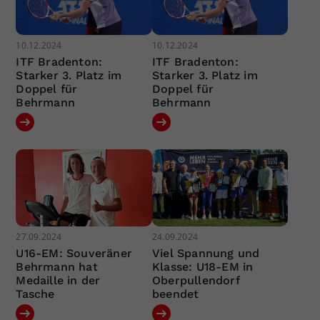
10.12.2024
10.12.2024
ITF Bradenton:
ITF Bradenton:
Starker 3. Platz im
Starker 3. Platz im
Doppel für
Doppel für
Behrmann
Behrmann
27.09.2024
24.09.2024
U16-EM: Souveräner
Viel Spannung und
Behrmann hat
Klasse: U18-EM in
Medaille in der
Oberpullendorf
Tasche
beendet