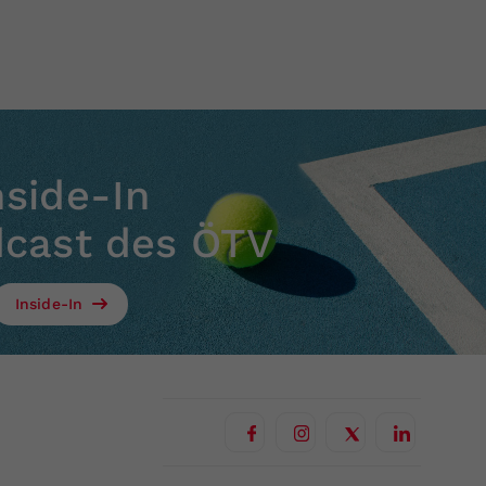
nside-In
dcast des ÖTV
Inside-In