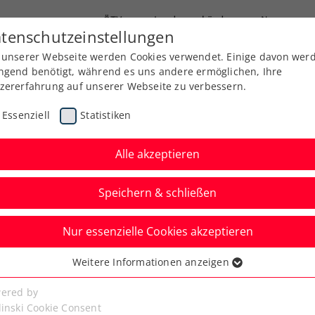
ÖTV
Landesverbände
News
tenschutzeinstellungen
 unserer Webseite werden Cookies verwendet. Einige davon wer
Ausbildung
Services
Über uns
ngend benötigt, während es uns andere ermöglichen, Ihre
zererfahrung auf unserer Webseite zu verbessern.
Essenziell
Statistiken
Alle akzeptieren
Speichern & schließen
Nur essenzielle Cookies akzeptieren
ng nur mehr über die
Weitere Informationen anzeigen
ssenziell
e möglich
senzielle Cookies werden für grundlegende Funktionen der
ered by
bseite benötigt. Dadurch ist gewährleistet, dass die Webseite
linski Cookie Consent