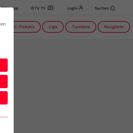
ÖTV App
ÖTV TV
Login
Suchen
den
DC-Tickets
Liga
Turniere
Rangliste