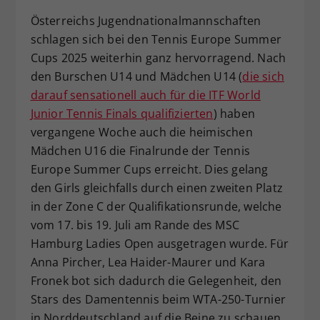
Dieser Wert speichert Ihre Consent-
Österreichs Jugendnationalmannschaften
Einstellungen. Unter anderem eine
schlagen sich bei den Tennis Europe Summer
zufällig generierte ID, für die
Cups 2025 weiterhin ganz hervorragend. Nach
Zweck
historische Speicherung Ihrer
den Burschen U14 und Mädchen U14 (
die sich
vorgenommen Einstellungen, falls der
darauf sensationell auch für die ITF World
Webseiten-Betreiber dies eingestellt
hat.
Junior Tennis Finals qualifizierten
) haben
vergangene Woche auch die heimischen
Mädchen U16 die Finalrunde der Tennis
Europe Summer Cups erreicht. Dies gelang
den Girls gleichfalls durch einen zweiten Platz
in der Zone C der Qualifikationsrunde, welche
vom 17. bis 19. Juli am Rande des MSC
Hamburg Ladies Open ausgetragen wurde. Für
Anna Pircher, Lea Haider-Maurer und Kara
Fronek bot sich dadurch die Gelegenheit, den
Stars des Damentennis beim WTA-250-Turnier
in Norddeutschland auf die Beine zu schauen