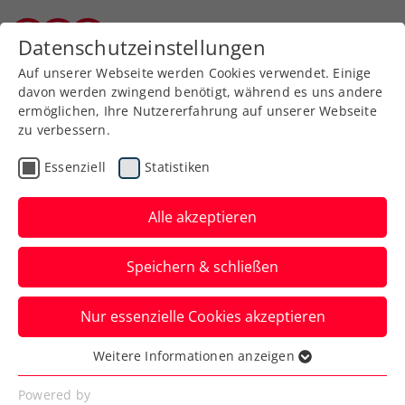
Zurück zur Newsübersicht
Datenschutzeinstellungen
Burgenländischer Tennisverband
Auf unserer Webseite werden Cookies verwendet. Einige
davon werden zwingend benötigt, während es uns andere
ermöglichen, Ihre Nutzererfahrung auf unserer Webseite
zu verbessern.
Turniere
Kids & Jugend
Essenziell
Statistiken
Tennis Europe Summer
Cups: Auch die ÖTV-U16-
Alle akzeptieren
Girls fahren zur
Speichern & schließen
Finalrunde
Nur essenzielle Cookies akzeptieren
Anna Pircher, Lea Haider-Maurer und
Kara Fronek lösen ihr Ticket als Zweite
Weitere Informationen anzeigen
Essenziell
der Qualifikationsrunde in Hamburg.
Essenzielle Cookies werden für grundlegende
Powered by