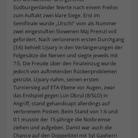
Südburgenländer feierte nach einem Freilos
Dieser Wert speichert Ihre Consent-
Einstellungen. Unter anderem eine
zum Auftakt zwei klare Siege. Erst im
zufällig generierte ID, für die
Semifinale wurde „Utschi“ vom als Nummer
Zweck
historische Speicherung Ihrer
zwei eingestuften Slowenen Maj Premzl voll
vorgenommen Einstellungen, falls der
gefordert. Nach verlorenem ersten Durchgang
Webseiten-Betreiber dies eingestellt
(3:6) behielt Ujvary in den Verlängerungen der
hat.
Folgesätze die Nerven und siegte jeweils mit
7:5. Die Freude über den Finaleinzug wurde
jedoch von auftretenden Rückenproblemen
getrübt. Ujvary nahm, seinen ersten
Turniersieg auf ETA-Ebene vor Augen, zwar
das Endspiel gegen Lun Obrul (8/SLO) in
Angriff, stand gehandicapt allerdings auf
verlorenem Posten. Beim Stand von 1:6 und
0:1 musste der 15-jährige die Notbremse
ziehen und aufgeben. Damit war auch die
Chance auf den Doppeltitel mit Syl Gaxherri