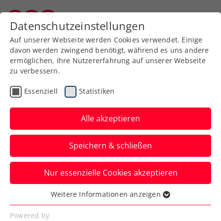
Zurück zur Newsübersicht
Datenschutzeinstellungen
Burgenländischer Tennisverband
Auf unserer Webseite werden Cookies verwendet. Einige
davon werden zwingend benötigt, während es uns andere
ermöglichen, Ihre Nutzererfahrung auf unserer Webseite
zu verbessern.
Turniere
Kids & Jugend
Essenziell
Statistiken
Tennis Europe Juniors
Tour: Ujvary in Ptuj von
Alle akzeptieren
Verletzung gestoppt
Speichern & schließen
Eine tolle Turnierwoche von Matthias
Nur essenzielle Cookies akzeptieren
Ujvary beim Terme Open im
slowenischen Ptuj endete bitter. Der
Weitere Informationen anzeigen
Essenziell
Güssinger zog sich eine Rückenverletzung
Essenzielle Cookies werden für grundlegende
Powered by
zu, welche ihm aller Chancen in den U16