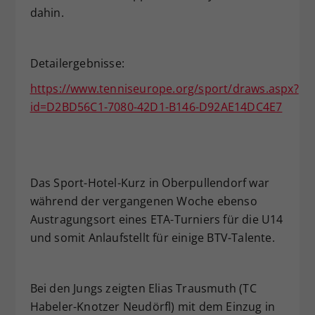
dahin.
Detailergebnisse:
https://www.tenniseurope.org/sport/draws.aspx?
id=D2BD56C1-7080-42D1-B146-D92AE14DC4E7
Das Sport-Hotel-Kurz in Oberpullendorf war
während der vergangenen Woche ebenso
Austragungsort eines ETA-Turniers für die U14
und somit Anlaufstellt für einige BTV-Talente.
Bei den Jungs zeigten Elias Trausmuth (TC
Habeler-Knotzer Neudörfl) mit dem Einzug in