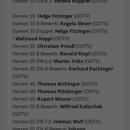
Damen 35 ITN 8,5:
Verena Koppler
(OÖTV)
Damen 55:
Helga Fitzinger
(OÖTV)
Damen 55 B-Bewerb:
Angela Ebner
(OÖTV)
Damen 35 Doppel:
Helga Fitzinger
(OÖTV)
/
Waltraud Kappl
(OÖTV)
Herren 35:
Christian Prindl
(OÖTV)
Herren 35 B-Bewerb:
Ronald Riepl
(OÖTV)
Herren 35 ITN 6,0:
Martin Tröls
(OÖTV)
Herren 35 ITN B-Bewerb:
Gerhard Pachinger
(OÖTV)
Herren 45:
Thomas Aichinger
(NÖTV)
Herren 50:
Thomas Plöckinger
(OÖTV)
Herren 55:
Rupert Wiener
(OÖTV)
Herren 55 B-Bewerb:
Wilfried Kalischek
(OÖTV)
Herren 55 ITN 7,0:
Helmut Wolf
(OÖTV)
Herren 55 ITN B-Bewerb:
Johann