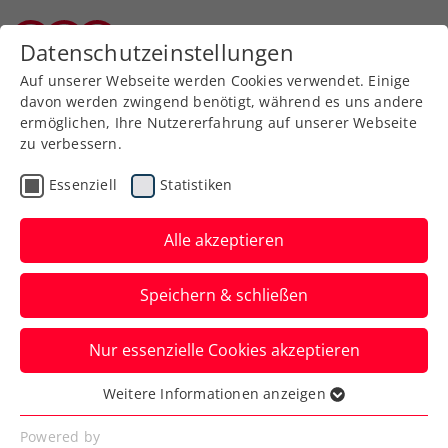
Zurück zur Newsübersicht
Datenschutzeinstellungen
Burgenländischer Tennisverband
Auf unserer Webseite werden Cookies verwendet. Einige
davon werden zwingend benötigt, während es uns andere
ermöglichen, Ihre Nutzererfahrung auf unserer Webseite
zu verbessern.
Turniere
Senioren
Essenziell
Statistiken
Start der Zischka ÖTV-
Seniors-Trophy 2023 in
Alle akzeptieren
Freistadt
Speichern & schließen
Spielerinnen und Spieler aus ganz
Nur essenzielle Cookies akzeptieren
Österreich kämpften um Punkte für das
Senioren-Race.
Weitere Informationen anzeigen
Essenziell
Verfasst von: Stefan Pletzer, 28.02.2023
Essenzielle Cookies werden für grundlegende
Powered by