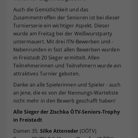
Dieser Wert speichert Ihre Consent-
Auch die Gemütlichkeit und das
Einstellungen. Unter anderem eine
Zusammentreffen der Senioren ist bei dieser
zufällig generierte ID, für die
Turnierserie ein wichtiger Aspekt. Dieser
Zweck
historische Speicherung Ihrer
wurde am Freitag bei der Weißwurstparty
vorgenommen Einstellungen, falls der
Webseiten-Betreiber dies eingestellt
untermauert. Mit drei ITN-Bewerben und -
hat.
Nebenrunden in fast allen Bewerben wurden
in Freistadt 20 Sieger ermittelt. Allen
Teilnehmerinnen und Teilnehmern wurde ein
attraktives Turnier geboten.
Danke an alle Spielerinnen und Spieler - auch
an jene, die es von der Nennungs-Warteliste
nicht mehr in den Bewerb geschafft haben!
Alle Sieger der Zischka ÖTV-Seniors-Trophy
in Freistadt
Damen 35:
Silke Atteneder
(OÖTV)