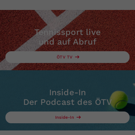
Tennissport live
und auf Abruf
ÖTV TV
Inside-In
Der Podcast des ÖTV
Inside-In