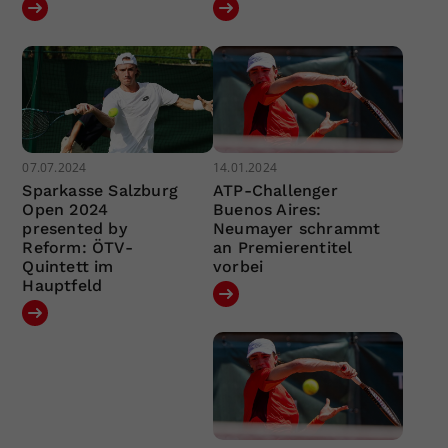
07.07.2024
14.01.2024
Sparkasse Salzburg
ATP-Challenger
Open 2024
Buenos Aires:
presented by
Neumayer schrammt
Reform: ÖTV-
an Premierentitel
Quintett im
vorbei
Hauptfeld