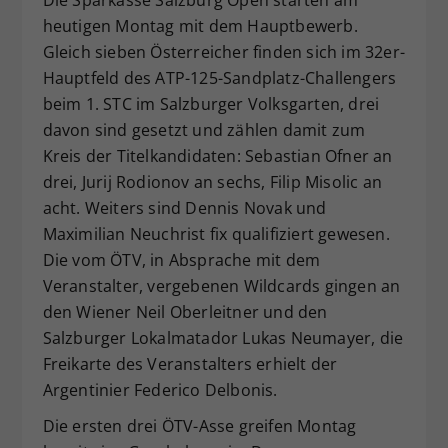
Die Sparkasse Salzburg Open starten am
Dieser Wert speichert Ihre Consent-
heutigen Montag mit dem Hauptbewerb.
Einstellungen. Unter anderem eine
Gleich sieben Österreicher finden sich im 32er-
zufällig generierte ID, für die
Hauptfeld des ATP-125-Sandplatz-Challengers
Zweck
historische Speicherung Ihrer
beim 1. STC im Salzburger Volksgarten, drei
vorgenommen Einstellungen, falls der
davon sind gesetzt und zählen damit zum
Webseiten-Betreiber dies eingestellt
Kreis der Titelkandidaten: Sebastian Ofner an
hat.
drei, Jurij Rodionov an sechs, Filip Misolic an
acht. Weiters sind Dennis Novak und
Maximilian Neuchrist fix qualifiziert gewesen.
Die vom ÖTV, in Absprache mit dem
Veranstalter, vergebenen Wildcards gingen an
den Wiener Neil Oberleitner und den
Salzburger Lokalmatador Lukas Neumayer, die
Freikarte des Veranstalters erhielt der
Argentinier Federico Delbonis.
Die ersten drei ÖTV-Asse greifen Montag