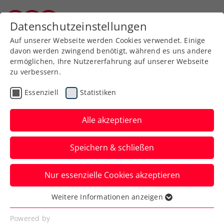
Zurück zur Newsübersicht
Datenschutzeinstellungen
Burgenländischer Tennisverband
Auf unserer Webseite werden Cookies verwendet. Einige
davon werden zwingend benötigt, während es uns andere
ermöglichen, Ihre Nutzererfahrung auf unserer Webseite
zu verbessern.
Turniere
ATP
Essenziell
Statistiken
Sparkasse Salzburg
Open: Neumayer,
Alle akzeptieren
Neuchrist und
Speichern & schließen
Oberleitner eröffnen
Nur essenzielle Cookies akzeptieren
In der Qualifikation ist beim ATP-125-
Challenger in Salzburg nur noch Sandro
Weitere Informationen anzeigen
Essenziell
Kopp dabei.
Essenzielle Cookies werden für grundlegende
Powered by