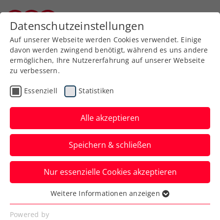
Zurück zur Newsübersicht
Datenschutzeinstellungen
Burgenländischer Tennisverband
Auf unserer Webseite werden Cookies verwendet. Einige
davon werden zwingend benötigt, während es uns andere
ermöglichen, Ihre Nutzererfahrung auf unserer Webseite
zu verbessern.
Kids & Jugend
Essenziell
Statistiken
Schulcup Bundesfinale:
BRG Eisenstadt auf Rang
Alle akzeptieren
acht
Speichern & schließen
Aufgrund der ÖTV-Nominierung von Lea
Nur essenzielle Cookies akzeptieren
Haider-Maurer und Anton Kahlig zum
Tennis Europe-Event in Roehampton,
Weitere Informationen anzeigen
Essenziell
musste das Gymnasium Kurzwiese
Essenzielle Cookies werden für grundlegende
Powered by
ersatzgeschwächt zu den