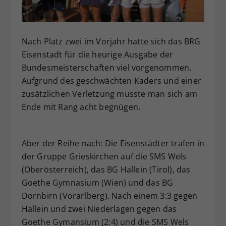
Dieser Wert speichert Ihre Consent-
Einstellungen. Unter anderem eine
zufällig generierte ID, für die
Nach Platz zwei im Vorjahr hatte sich das BRG
Zweck
historische Speicherung Ihrer
Eisenstadt für die heurige Ausgabe der
vorgenommen Einstellungen, falls der
Bundesmeisterschaften viel vorgenommen.
Webseiten-Betreiber dies eingestellt
hat.
Aufgrund des geschwächten Kaders und einer
zusätzlichen Verletzung musste man sich am
Ende mit Rang acht begnügen.
Aber der Reihe nach: Die Eisenstädter trafen in
der Gruppe Grieskirchen auf die SMS Wels
(Oberösterreich), das BG Hallein (Tirol), das
Goethe Gymnasium (Wien) und das BG
Dornbirn (Vorarlberg). Nach einem 3:3 gegen
Hallein und zwei Niederlagen gegen das
Goethe Gymansium (2:4) und die SMS Wels