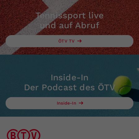
Tennissport live
und auf Abruf
ÖTV TV
Inside-In
Der Podcast des ÖTV
Inside-In