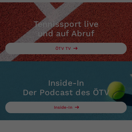
Tennissport live
und auf Abruf
ÖTV TV
Inside-In
Der Podcast des ÖTV
Inside-In