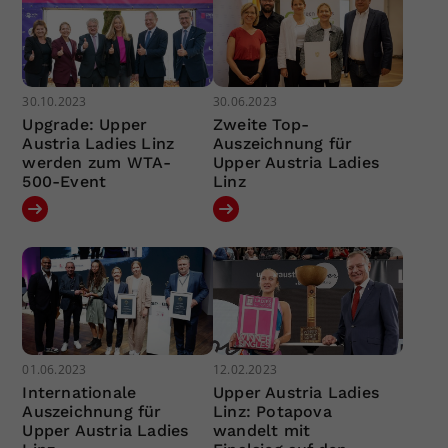
30.10.2023
30.06.2023
Upgrade: Upper
Zweite Top-
Austria Ladies Linz
Auszeichnung für
werden zum WTA-
Upper Austria Ladies
500-Event
Linz
01.06.2023
12.02.2023
Internationale
Upper Austria Ladies
Auszeichnung für
Linz: Potapova
Upper Austria Ladies
wandelt mit