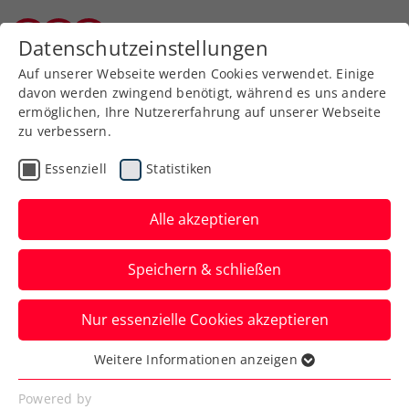
Zurück zur Newsübersicht
Datenschutzeinstellungen
Burgenländischer Tennisverband
Auf unserer Webseite werden Cookies verwendet. Einige
davon werden zwingend benötigt, während es uns andere
ermöglichen, Ihre Nutzererfahrung auf unserer Webseite
zu verbessern.
Ausbildung
Turniere
Verbands-Info
Essenziell
Statistiken
WTA
Alle akzeptieren
Save the date: Advantage
Speichern & schließen
Ladies – FE&MALE Sports
Conference am 29.1.2025
Nur essenzielle Cookies akzeptieren
„Successful Together“ lautet erneut das
Weitere Informationen anzeigen
Essenziell
Motto der Veranstaltung im Zuge des
Essenzielle Cookies werden für grundlegende
Powered by
Upper Austria Ladies Linz.