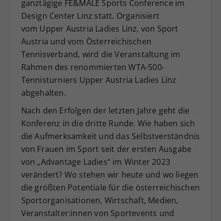
ganztägige FE&MALE Sports Conference im
Dieser Wert speichert Ihre Consent-
Design Center Linz statt. Organisiert
Einstellungen. Unter anderem eine
vom Upper Austria Ladies Linz, von Sport
zufällig generierte ID, für die
Austria und vom Österreichischen
Zweck
historische Speicherung Ihrer
Tennisverband, wird die Veranstaltung im
vorgenommen Einstellungen, falls der
Webseiten-Betreiber dies eingestellt
Rahmen des renommierten WTA-500-
hat.
Tennisturniers Upper Austria Ladies Linz
abgehalten.
Nach den Erfolgen der letzten Jahre geht die
Konferenz in die dritte Runde. Wie haben sich
die Aufmerksamkeit und das Selbstverständnis
von Frauen im Sport seit der ersten Ausgabe
von „Advantage Ladies“ im Winter 2023
verändert? Wo stehen wir heute und wo liegen
die größten Potentiale für die österreichischen
Sportorganisationen, Wirtschaft, Medien,
Veranstalter:innen von Sportevents und