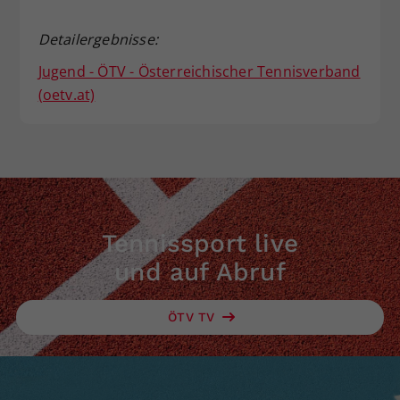
Detailergebnisse:
Jugend - ÖTV - Österreichischer Tennisverband
(oetv.at)
Tennissport live
und auf Abruf
ÖTV TV