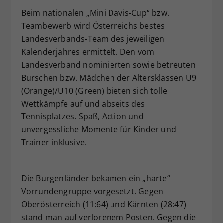
Dieser Wert speichert Ihre Consent-
Beim nationalen „Mini Davis-Cup“ bzw.
Einstellungen. Unter anderem eine
Teambewerb wird Österreichs bestes
zufällig generierte ID, für die
Landesverbands-Team des jeweiligen
Zweck
historische Speicherung Ihrer
Kalenderjahres ermittelt. Den vom
vorgenommen Einstellungen, falls der
Landesverband nominierten sowie betreuten
Webseiten-Betreiber dies eingestellt
Burschen bzw. Mädchen der Altersklassen U9
hat.
(Orange)/U10 (Green) bieten sich tolle
Wettkämpfe auf und abseits des
Tennisplatzes. Spaß, Action und
unvergessliche Momente für Kinder und
Trainer inklusive.
Die Burgenländer bekamen ein „harte“
Vorrundengruppe vorgesetzt. Gegen
Oberösterreich (11:64) und Kärnten (28:47)
stand man auf verlorenem Posten. Gegen die