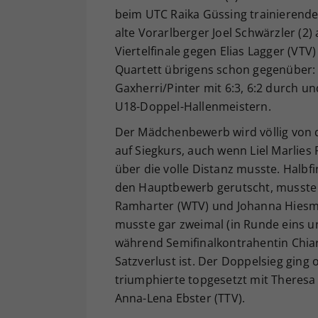
beim UTC Raika Güssing trainierende 
alte Vorarlberger Joel Schwärzler (2
Viertelfinale gegen Elias Lagger (VTV
Quartett übrigens schon gegenüber: 
Gaxherri/Pinter mit 6:3, 6:2 durch u
U18-Doppel-Hallenmeistern.
Der Mädchenbewerb wird völlig von d
auf Siegkurs, auch wenn Liel Marlies 
über die volle Distanz musste. Halbfi
den Hauptbewerb gerutscht, musste d
Ramharter (WTV) und Johanna Hiesma
musste gar zweimal (in Runde eins un
während Semifinalkontrahentin Chi
Satzverlust ist. Der Doppelsieg ging
triumphierte topgesetzt mit Theresa 
Anna-Lena Ebster (TTV).