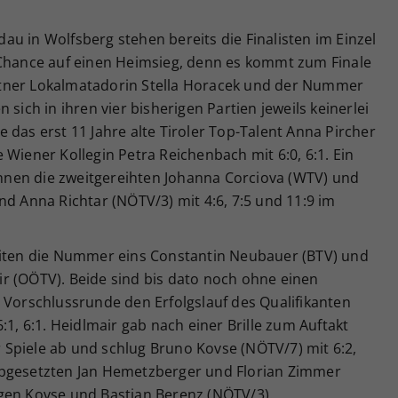
u in Wolfsberg stehen bereits die Finalisten im Einzel
 Chance auf einen Heimsieg, denn es kommt zum Finale
tner Lokalmatadorin Stella Horacek und der Nummer
 sich in ihren vier bisherigen Partien jeweils keinerlei
 das erst 11 Jahre alte Tiroler Top-Talent Anna Pircher
hre Wiener Kollegin Petra Reichenbach mit 6:0, 6:1. Ein
nen die zweitgereihten Johanna Corciova (WTV) und
nd Anna Richtar (NÖTV/3) mit 4:6, 7:5 und 11:9 im
eiten die Nummer eins Constantin Neubauer (BTV) und
r (OÖTV). Beide sind bis dato noch ohne einen
 Vorschlussrunde den Erfolgslauf des Qualifikanten
:1, 6:1. Heidlmair gab nach einer Brille zum Auftakt
er Spiele ab und schlug Bruno Kovse (NÖTV/7) mit 6:2,
opgesetzten Jan Hemetzberger und Florian Zimmer
gen Kovse und Bastian Berenz (NÖTV/3).