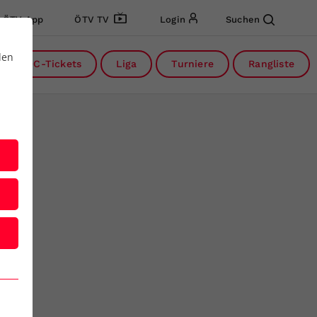
ÖTV App
ÖTV TV
Login
Suchen
den
DC-Tickets
Liga
Turniere
Rangliste