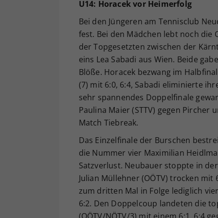
U14: Horacek vor Heimerfolg
Bei den Jüngeren am Tennisclub Neuda
fest. Bei den Mädchen lebt noch die
der Topgesetzten zwischen der Kärn
eins Lea Sabadi aus Wien. Beide gaben
Blöße. Horacek bezwang im Halbfinale
(7) mit 6:0, 6:4, Sabadi eliminierte i
sehr spannendes Doppelfinale gewan
Paulina Maier (STTV) gegen Pircher u
Match Tiebreak.
Das Einzelfinale der Burschen bestr
die Nummer vier Maximilian Heidlmai
Satzverlust. Neubauer stoppte in der
Julian Müllehner (OÖTV) trocken mit 6
zum dritten Mal in Folge lediglich vi
6:2. Den Doppelcoup landeten die t
(OÖTV/NÖTV/3) mit einem 6:1, 6:4 ge