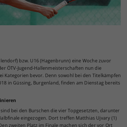
Zweck
generierte ID, für die historische Speicherung
Ihrer vorgenommen Einstellungen, falls der
Webseiten-Betreiber dies eingestellt hat.
llendorf) bzw. U16 (Hagenbrunn) eine Woche zuvor
er ÖTV-Jugend-Hallenmeisterschaften nun die
ei Kategorien bevor. Denn sowohl bei den Titelkämpfen
U18 in Güssing, Burgenland, finden am Dienstag bereits
inieren
 sind bei den Burschen die vier Topgesetzten, darunter
Halbfinale eingezogen. Dort treffen Matthias Ujvary (1)
 Den zweiten Platz im Finale machen sich der vor Ort