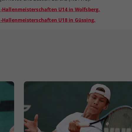
d-Hallenmeisterschaften U14 in Wolfsberg.
d-Hallenmeisterschaften U18 in Güssing.