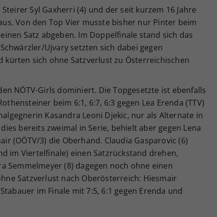
Steirer Syl Gaxherri (4) und der seit kurzem 16 Jahre
) aus. Von den Top Vier musste bisher nur Pinter beim
) einen Satz abgeben. Im Doppelfinale stand sich das
Schwärzler/Ujvary setzten sich dabei gegen
nd kürten sich ohne Satzverlust zu Österreichischen
en NÖTV-Girls dominiert. Die Topgesetzte ist ebenfalls
Rothensteiner beim 6:1, 6:7, 6:3 gegen Lea Erenda (TTV)
nalgegnerin Kasandra Leoni Djekic, nur als Alternate in
ies bereits zweimal in Serie, behielt aber gegen Lena
ir (OÖTV/3) die Oberhand. Claudia Gasparovic (6)
d im Viertelfinale) einen Satzrückstand drehen,
ara Semmelmeyer (8) dagegen noch ohne einen
 ohne Satzverlust nach Oberösterreich: Hiesmair
Stabauer im Finale mit 7:5, 6:1 gegen Erenda und