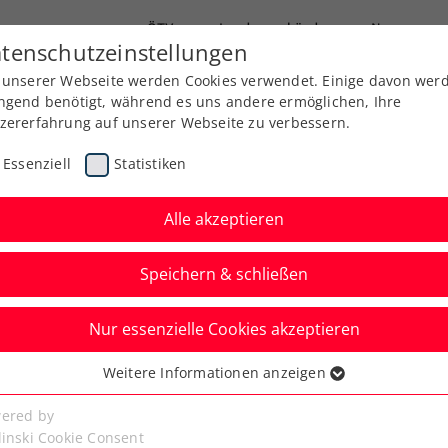
ÖTV
Landesverbände
News
tenschutzeinstellungen
 unserer Webseite werden Cookies verwendet. Einige davon wer
Ausbildung
Services
Über uns
ngend benötigt, während es uns andere ermöglichen, Ihre
zererfahrung auf unserer Webseite zu verbessern.
Essenziell
Statistiken
Alle akzeptieren
Speichern & schließen
Nur essenzielle Cookies akzeptieren
llenmeisterschaften
Weitere Informationen anzeigen
ssenziell
in die Entscheidung
senzielle Cookies werden für grundlegende Funktionen der
ered by
bseite benötigt. Dadurch ist gewährleistet, dass die Webseite
linski Cookie Consent