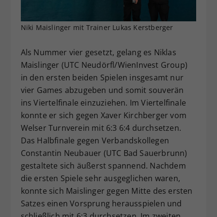
Dieser Wert speichert Ihre Consent-
Einstellungen. Unter anderem eine
Niki Maislinger mit Trainer Lukas Kerstberger
zufällig generierte ID, für die
Zweck
historische Speicherung Ihrer
Als Nummer vier gesetzt, gelang es Niklas
vorgenommen Einstellungen, falls der
Maislinger (UTC Neudörfl/WienInvest Group)
Webseiten-Betreiber dies eingestellt
hat.
in den ersten beiden Spielen insgesamt nur
vier Games abzugeben und somit souverän
ins Viertelfinale einzuziehen. Im Viertelfinale
konnte er sich gegen Xaver Kirchberger vom
Welser Turnverein mit 6:3 6:4 durchsetzen.
Das Halbfinale gegen Verbandskollegen
Constantin Neubauer (UTC Bad Sauerbrunn)
gestaltete sich äußerst spannend. Nachdem
die ersten Spiele sehr ausgeglichen waren,
konnte sich Maislinger gegen Mitte des ersten
Satzes einen Vorsprung herausspielen und
schließlich mit 6:3 durchsetzen. Im zweiten