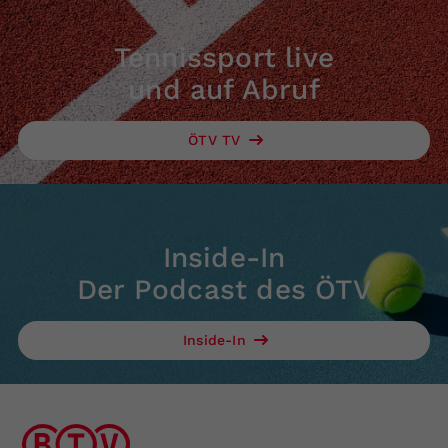
Tennissport live
und auf Abruf
ÖTV TV
Inside-In
Der Podcast des ÖTV
Inside-In