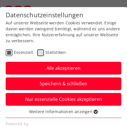
Zurück zur Newsübersicht
Datenschutzeinstellungen
Burgenländischer Tennisverband
Auf unserer Webseite werden Cookies verwendet. Einige
davon werden zwingend benötigt, während es uns andere
ermöglichen, Ihre Nutzererfahrung auf unserer Webseite
zu verbessern.
Turniere
Kids & Jugend
Essenziell
Statistiken
ÖTV Jugend Circuit:
Turniersiege für
Alle akzeptieren
Maislinger und Kühbauer
Speichern & schließen
Das erste Event des BIDI BADU ÖTV
Nur essenzielle Cookies akzeptieren
Jugend Circuit presented by kronehit
brachte im U14-Bewerb zwei
Weitere Informationen anzeigen
Essenziell
burgenländische Sieger. Niklas Maislinger
Essenzielle Cookies werden für grundlegende
Powered by
holte sich, nachdem er im Semifinale