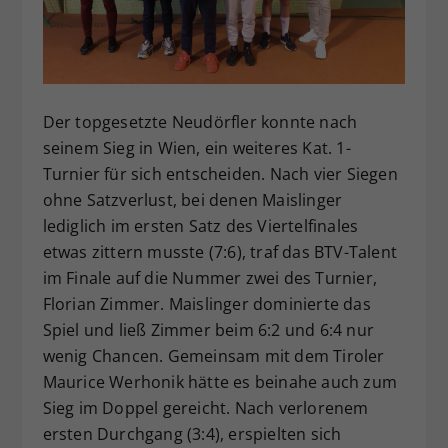
Dieser Wert speichert Ihre Consent-
Einstellungen. Unter anderem eine
zufällig generierte ID, für die
Zweck
historische Speicherung Ihrer
vorgenommen Einstellungen, falls der
Der topgesetzte Neudörfler konnte nach
Webseiten-Betreiber dies eingestellt
seinem Sieg in Wien, ein weiteres Kat. 1-
hat.
Turnier für sich entscheiden. Nach vier Siegen
ohne Satzverlust, bei denen Maislinger
lediglich im ersten Satz des Viertelfinales
etwas zittern musste (7:6), traf das BTV-Talent
im Finale auf die Nummer zwei des Turnier,
Florian Zimmer. Maislinger dominierte das
Spiel und ließ Zimmer beim 6:2 und 6:4 nur
wenig Chancen. Gemeinsam mit dem Tiroler
Maurice Werhonik hätte es beinahe auch zum
Sieg im Doppel gereicht. Nach verlorenem
ersten Durchgang (3:4), erspielten sich