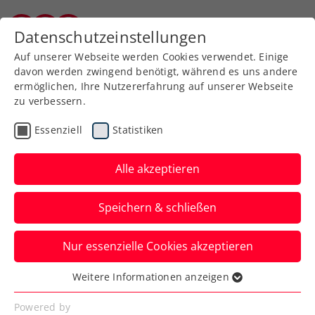
Zurück zur Newsübersicht
Datenschutzeinstellungen
Burgenländischer Tennisverband
Auf unserer Webseite werden Cookies verwendet. Einige
davon werden zwingend benötigt, während es uns andere
ermöglichen, Ihre Nutzererfahrung auf unserer Webseite
zu verbessern.
Turniere
Kids & Jugend
Essenziell
Statistiken
ÖTV Jugend Circuit:
Maislinger gewinnt in
Alle akzeptieren
Pörtschach
Speichern & schließen
Niklas Maislinger vom UTC Neudörfl
Nur essenzielle Cookies akzeptieren
/WienInvest Group holte sich den U14-
Titel beim Kategorie 1-Turnier in
Weitere Informationen anzeigen
Essenziell
Pörtschach. Auch im Doppel lief es mit
Essenzielle Cookies werden für grundlegende
Powered by
einem Finaleinzug sehr gut. Piet Luis