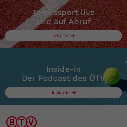
Tennissport live
und auf Abruf
ÖTV TV
Inside-In
Der Podcast des ÖTV
Inside-In