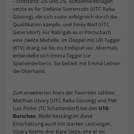
– Endstand: 2:6 und 2:6. Auftaktniederlagen
setzte es für Stefanie Szerencsits (UTC Raika
Güssing), die sich zuvor erfolgreich durch die
Qualifikation kämpfe, und Emily Wolf (UTC
Gerersdorf). Für Rabl gab es in Pörtschach
eine zweite Medaille. Im Doppel mit Lilli Tagger
(KTV) drang sie bis ins Endspiel vor. Abermals
entwickelte sich Emma Tagger zur
Spielverderberin. Sie behielt mit Emma Leitner
die Oberhand.
Zum erweiterten Kreis der Favoriten zählten
Matthias Ujvary (UTC Raika Güssing) und Piet
Luis Pinter (TC Schattendorf) bei den
U18-
Burschen
. Beide bestätigten diese
Einschätzung auch mit starken Leistungen.
Ujvary feierte drei klare Siege, ehe er im