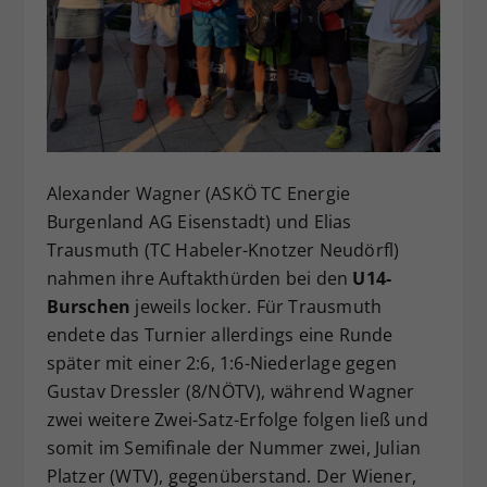
Dieser Wert speichert Ihre Consent-
Einstellungen. Unter anderem eine
zufällig generierte ID, für die
Zweck
historische Speicherung Ihrer
vorgenommen Einstellungen, falls der
Webseiten-Betreiber dies eingestellt
hat.
Alexander Wagner (ASKÖ TC Energie
Burgenland AG Eisenstadt) und Elias
Trausmuth (TC Habeler-Knotzer Neudörfl)
nahmen ihre Auftakthürden bei den
U14-
Burschen
jeweils locker. Für Trausmuth
endete das Turnier allerdings eine Runde
später mit einer 2:6, 1:6-Niederlage gegen
Gustav Dressler (8/NÖTV), während Wagner
zwei weitere Zwei-Satz-Erfolge folgen ließ und
somit im Semifinale der Nummer zwei, Julian
Platzer (WTV), gegenüberstand. Der Wiener,