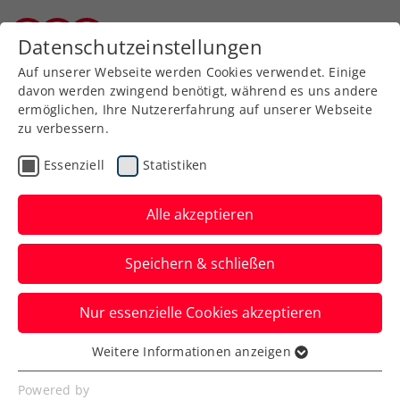
Zurück zur Newsübersicht
Datenschutzeinstellungen
Burgenländischer Tennisverband
Auf unserer Webseite werden Cookies verwendet. Einige
davon werden zwingend benötigt, während es uns andere
ermöglichen, Ihre Nutzererfahrung auf unserer Webseite
zu verbessern.
Turniere
Kids & Jugend
Essenziell
Statistiken
ÖTV Jugend Circuit: Elf
Talente in Pörtschach im
Alle akzeptieren
Einsatz
Speichern & schließen
Ein burgenländisches Großaufgebot
Nur essenzielle Cookies akzeptieren
machte sich in der vergangenen Woche
auf den Weg zum BIDI BADU ÖTV Jugend
Weitere Informationen anzeigen
Essenziell
Circuit 2020 presented by ANA nach
Essenzielle Cookies werden für grundlegende
Powered by
Pörtschach, wo in den Altersklasse U14