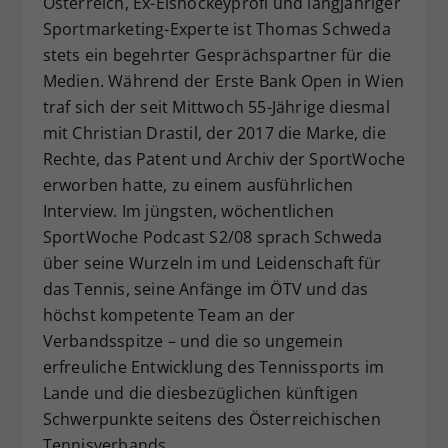
Österreich, Ex-Eishockeyprofi und langjähriger
Dieser Wert speichert Ihre Consent-
Sportmarketing-Experte ist Thomas Schweda
Einstellungen. Unter anderem eine
stets ein begehrter Gesprächspartner für die
zufällig generierte ID, für die
Medien. Während der Erste Bank Open in Wien
Zweck
historische Speicherung Ihrer
traf sich der seit Mittwoch 55-Jährige diesmal
vorgenommen Einstellungen, falls der
mit Christian Drastil, der 2017 die Marke, die
Webseiten-Betreiber dies eingestellt
hat.
Rechte, das Patent und Archiv der SportWoche
erworben hatte, zu einem ausführlichen
Interview. Im jüngsten, wöchentlichen
SportWoche Podcast S2/08 sprach Schweda
über seine Wurzeln im und Leidenschaft für
das Tennis, seine Anfänge im ÖTV und das
höchst kompetente Team an der
Verbandsspitze – und die so ungemein
erfreuliche Entwicklung des Tennissports im
Lande und die diesbezüglichen künftigen
Schwerpunkte seitens des Österreichischen
Tennisverbands.