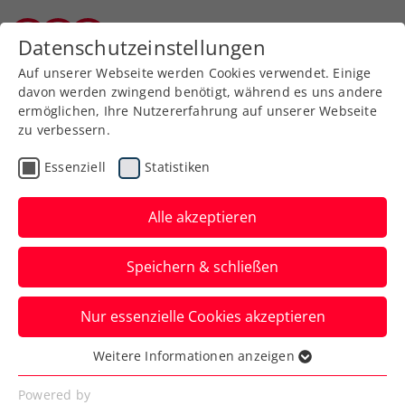
Zurück zur Newsübersicht
Datenschutzeinstellungen
Burgenländischer Tennisverband
Auf unserer Webseite werden Cookies verwendet. Einige
davon werden zwingend benötigt, während es uns andere
ermöglichen, Ihre Nutzererfahrung auf unserer Webseite
zu verbessern.
Verbands-Info
Essenziell
Statistiken
ÖTV-Geschäftsführer
Thomas Schweda im
Alle akzeptieren
interessanten
Speichern & schließen
SportWoche Podcast
Nur essenzielle Cookies akzeptieren
Der Wiener beim Gespräch mit Christian
Drastil über seinen Tennis-Background,
Weitere Informationen anzeigen
Essenziell
die Arbeit im ÖTV und vieles mehr.
Essenzielle Cookies werden für grundlegende
Powered by