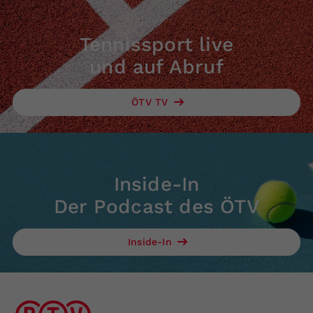
Tennissport live
und auf Abruf
ÖTV TV
Inside-In
Der Podcast des ÖTV
Inside-In