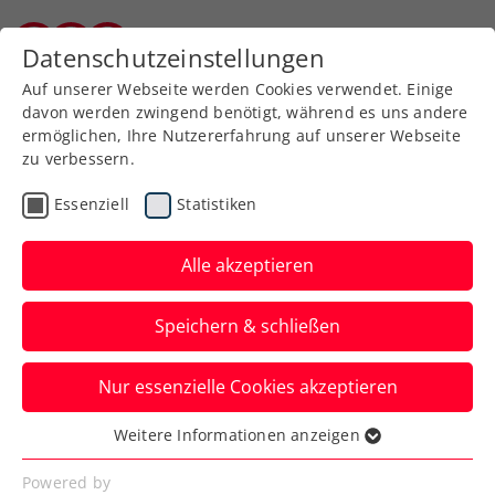
Zurück zur Newsübersicht
Datenschutzeinstellungen
Burgenländischer Tennisverband
Auf unserer Webseite werden Cookies verwendet. Einige
davon werden zwingend benötigt, während es uns andere
ermöglichen, Ihre Nutzererfahrung auf unserer Webseite
zu verbessern.
Allgemeine Klasse
Turniere
Essenziell
Statistiken
ÖSM 2021: Eva Nyikos
kämpft tapfer, David
Alle akzeptieren
Pichler siegt
Speichern & schließen
Am Achtelfinaltag bei den Energie
Nur essenzielle Cookies akzeptieren
Burgenland ÖTV-Staatsmeisterschaften
waren mit Eva Nyikos und David Pichler
Weitere Informationen anzeigen
Essenziell
zwei rot-goldene Vertreter im Einsatz.
Essenzielle Cookies werden für grundlegende
Powered by
Nyikos unterlag der topgesetzten Barbara