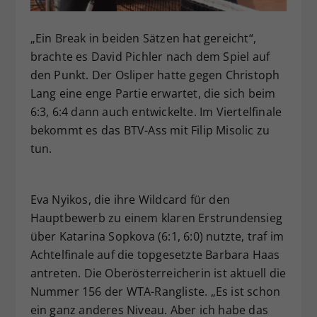
Dieser Wert speichert Ihre Consent-
Einstellungen. Unter anderem eine
„Ein Break in beiden Sätzen hat gereicht“,
zufällig generierte ID, für die
brachte es David Pichler nach dem Spiel auf
Zweck
historische Speicherung Ihrer
den Punkt. Der Osliper hatte gegen Christoph
vorgenommen Einstellungen, falls der
Lang eine enge Partie erwartet, die sich beim
Webseiten-Betreiber dies eingestellt
hat.
6:3, 6:4 dann auch entwickelte. Im Viertelfinale
bekommt es das BTV-Ass mit Filip Misolic zu
tun.
Eva Nyikos, die ihre Wildcard für den
Hauptbewerb zu einem klaren Erstrundensieg
über Katarina Sopkova (6:1, 6:0) nutzte, traf im
Achtelfinale auf die topgesetzte Barbara Haas
antreten. Die Oberösterreicherin ist aktuell die
Nummer 156 der WTA-Rangliste. „Es ist schon
ein ganz anderes Niveau. Aber ich habe das