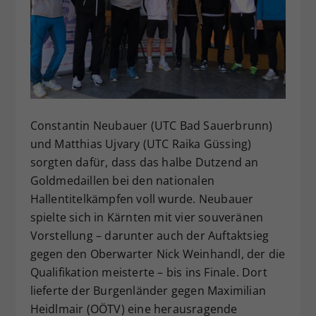
Dieser Wert speichert Ihre Consent-
Einstellungen. Unter anderem eine
zufällig generierte ID, für die
Zweck
historische Speicherung Ihrer
vorgenommen Einstellungen, falls der
Webseiten-Betreiber dies eingestellt
hat.
Constantin Neubauer (UTC Bad Sauerbrunn)
und Matthias Ujvary (UTC Raika Güssing)
sorgten dafür, dass das halbe Dutzend an
Goldmedaillen bei den nationalen
Hallentitelkämpfen voll wurde. Neubauer
spielte sich in Kärnten mit vier souveränen
Vorstellung – darunter auch der Auftaktsieg
gegen den Oberwarter Nick Weinhandl, der die
Qualifikation meisterte – bis ins Finale. Dort
lieferte der Burgenländer gegen Maximilian
Heidlmair (OÖTV) eine herausragende