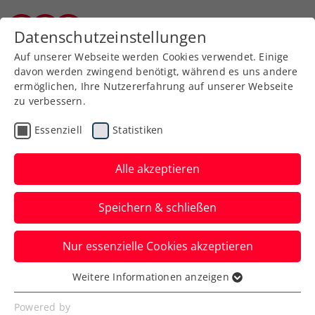
Zurück zur Newsübersicht
Datenschutzeinstellungen
Burgenländischer Tennisverband
Auf unserer Webseite werden Cookies verwendet. Einige
davon werden zwingend benötigt, während es uns andere
ermöglichen, Ihre Nutzererfahrung auf unserer Webseite
zu verbessern.
Turniere
Kids & Jugend
Essenziell
Statistiken
ÖMS Jugend: BTV-
Erfolgslauf bei U14 und
Alle akzeptieren
U18 verlängert
Speichern & schließen
Constantin Neubauer, Matthias Ujvary
Nur essenzielle Cookies akzeptieren
und Piet Luis Pinter besserten bei der U14
in Wolfsberg sowie der U18 in Güssing
Weitere Informationen anzeigen
Essenziell
die rot-goldene Bilanz bei den
Essenzielle Cookies werden für grundlegende
Powered by
Österreichischen Jugend-