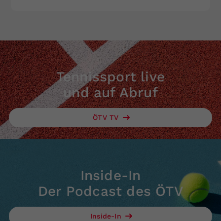
Tennissport live
und auf Abruf
ÖTV TV
Inside-In
Der Podcast des ÖTV
Inside-In