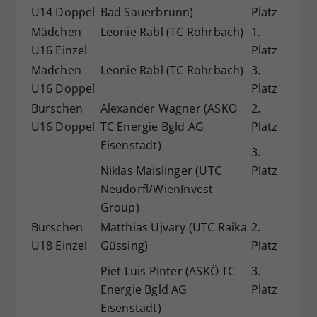
U14 Doppel
Bad Sauerbrunn)
Platz
Mädchen
Leonie Rabl (TC Rohrbach)
1.
U16 Einzel
Platz
Mädchen
Leonie Rabl (TC Rohrbach)
3.
U16 Doppel
Platz
Burschen
Alexander Wagner (ASKÖ
2.
U16 Doppel
TC Energie Bgld AG
Platz
Eisenstadt)
3.
Niklas Maislinger (UTC
Platz
Neudörfl/WienInvest
Group)
Burschen
Matthias Ujvary (UTC Raika
2.
U18 Einzel
Güssing)
Platz
Piet Luis Pinter (ASKÖ TC
3.
Energie Bgld AG
Platz
Eisenstadt)