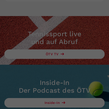
Tennissport live
und auf Abruf
ÖTV TV
Inside-In
Der Podcast des ÖTV
Inside-In