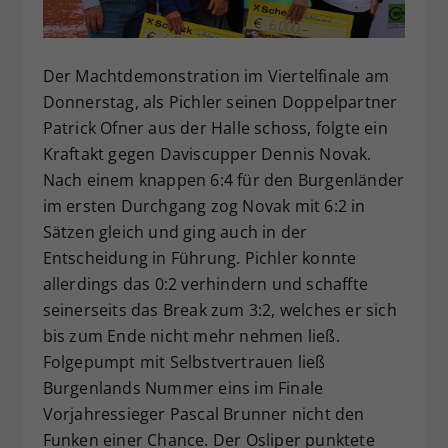
Dieser Wert speichert Ihre Consent-
Einstellungen. Unter anderem eine
zufällig generierte ID, für die
Der Machtdemonstration im Viertelfinale am
Zweck
historische Speicherung Ihrer
Donnerstag, als Pichler seinen Doppelpartner
vorgenommen Einstellungen, falls der
Patrick Ofner aus der Halle schoss, folgte ein
Webseiten-Betreiber dies eingestellt
Kraftakt gegen Daviscupper Dennis Novak.
hat.
Nach einem knappen 6:4 für den Burgenländer
im ersten Durchgang zog Novak mit 6:2 in
Sätzen gleich und ging auch in der
Entscheidung in Führung. Pichler konnte
allerdings das 0:2 verhindern und schaffte
seinerseits das Break zum 3:2, welches er sich
bis zum Ende nicht mehr nehmen ließ.
Folgepumpt mit Selbstvertrauen ließ
Burgenlands Nummer eins im Finale
Vorjahressieger Pascal Brunner nicht den
Funken einer Chance. Der Osliper punktete