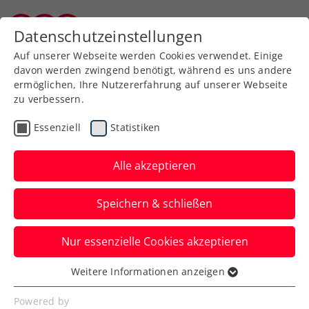
Zurück zur Newsübersicht
Datenschutzeinstellungen
Burgenländischer Tennisverband
Auf unserer Webseite werden Cookies verwendet. Einige
davon werden zwingend benötigt, während es uns andere
ermöglichen, Ihre Nutzererfahrung auf unserer Webseite
zu verbessern.
Allgemeine Klasse
Turniere
Essenziell
Statistiken
ÖMS 2019: David Pichler
doppelter Staatsmeister
Alle akzeptieren
Besser hätte die Turnierwoche in
Speichern & schließen
Oberpullendorf für David Pichler wohl
nicht laufen können. Der Osliper
Nur essenzielle Cookies akzeptieren
entzauberte im Einzel-Semifinale den
Weitere Informationen anzeigen
Turnierfavoriten Dennis Novak (ATP 121)
Essenziell
Essenzielle Cookies werden für grundlegende
und setzte sich in der Neuauflage des
Powered by