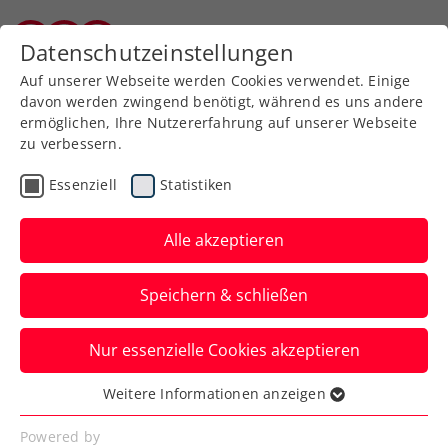
Zurück zur Newsübersicht
Datenschutzeinstellungen
Burgenländischer Tennisverband
Auf unserer Webseite werden Cookies verwendet. Einige
davon werden zwingend benötigt, während es uns andere
ermöglichen, Ihre Nutzererfahrung auf unserer Webseite
zu verbessern.
Turniere
Kids & Jugend
Essenziell
Statistiken
Nächster Meilenstein für
Thilo Behrmann
Alle akzeptieren
Der Spieler der Thiem Academy
Speichern & schließen
Burgenland sicherte sich den Titel beim
J300-Turnier in Vrsar (Kroatien) seinen
Nur essenzielle Cookies akzeptieren
ersten Titel auf dieser Ebene und kletterte
Weitere Informationen anzeigen
damit in der IFT-Rangliste wieder in die
Essenziell
Essenzielle Cookies werden für grundlegende
Top-20.
Powered by