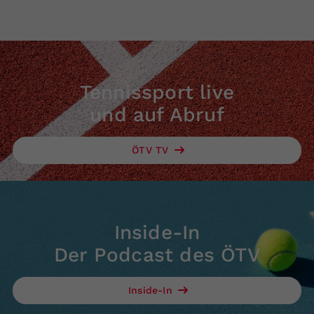
Tennissport live
und auf Abruf
ÖTV TV
Inside-In
Der Podcast des ÖTV
Inside-In