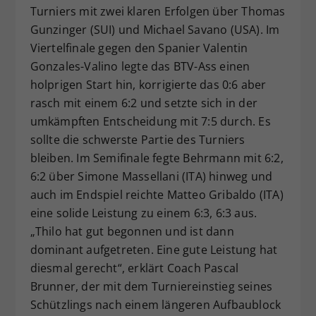
Turniers mit zwei klaren Erfolgen über Thomas
Dieser Wert speichert Ihre Consent-
Gunzinger (SUI) und Michael Savano (USA). Im
Einstellungen. Unter anderem eine
Viertelfinale gegen den Spanier Valentin
zufällig generierte ID, für die
Zweck
historische Speicherung Ihrer
Gonzales-Valino legte das BTV-Ass einen
vorgenommen Einstellungen, falls der
holprigen Start hin, korrigierte das 0:6 aber
Webseiten-Betreiber dies eingestellt
rasch mit einem 6:2 und setzte sich in der
hat.
umkämpften Entscheidung mit 7:5 durch. Es
sollte die schwerste Partie des Turniers
bleiben. Im Semifinale fegte Behrmann mit 6:2,
6:2 über Simone Massellani (ITA) hinweg und
auch im Endspiel reichte Matteo Gribaldo (ITA)
eine solide Leistung zu einem 6:3, 6:3 aus.
„Thilo hat gut begonnen und ist dann
dominant aufgetreten. Eine gute Leistung hat
diesmal gerecht“, erklärt Coach Pascal
Brunner, der mit dem Turniereinstieg seines
Schützlings nach einem längeren Aufbaublock