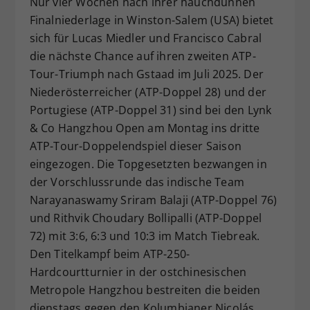
Nur vier Wochen nach ihrer hauchdünnen
Dieser Wert speichert Ihre Consent-
Finalniederlage in Winston-Salem (USA) bietet
Einstellungen. Unter anderem eine
sich für Lucas Miedler und Francisco Cabral
zufällig generierte ID, für die
die nächste Chance auf ihren zweiten ATP-
Zweck
historische Speicherung Ihrer
Tour-Triumph nach Gstaad im Juli 2025. Der
vorgenommen Einstellungen, falls der
Niederösterreicher (ATP-Doppel 28) und der
Webseiten-Betreiber dies eingestellt
hat.
Portugiese (ATP-Doppel 31) sind bei den Lynk
& Co Hangzhou Open am Montag ins dritte
ATP-Tour-Doppelendspiel dieser Saison
eingezogen. Die Topgesetzten bezwangen in
der Vorschlussrunde das indische Team
Narayanaswamy Sriram Balaji (ATP-Doppel 76)
und Rithvik Choudary Bollipalli (ATP-Doppel
72) mit 3:6, 6:3 und 10:3 im Match Tiebreak.
Den Titelkampf beim ATP-250-
Hardcourtturnier in der ostchinesischen
Metropole Hangzhou bestreiten die beiden
dienstags gegen den Kolumbianer Nicolás