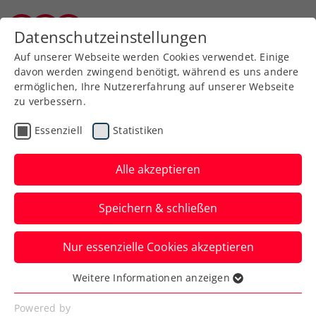
Zurück zur Newsübersicht
Datenschutzeinstellungen
Burgenländischer Tennisverband
Auf unserer Webseite werden Cookies verwendet. Einige
davon werden zwingend benötigt, während es uns andere
ermöglichen, Ihre Nutzererfahrung auf unserer Webseite
zu verbessern.
ATP
Turniere
Essenziell
Statistiken
Miedler greift in
Hangzhou nach 9.
Alle akzeptieren
Doppeltitel auf der ATP-
Speichern & schließen
Tour
Nur essenzielle Cookies akzeptieren
Das ÖTV-Ass steht in China mit
Standardpartner Francisco Cabral im
Weitere Informationen anzeigen
Essenziell
Endspiel der Doppelkonkurrenz.
Essenzielle Cookies werden für grundlegende
Powered by