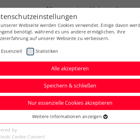
ÖTV
Landesverbände
News
tenschutzeinstellungen
 unserer Webseite werden Cookies verwendet. Einige davon wer
Ausbildung
Services
Über uns
ngend benötigt, während es uns andere ermöglichen, Ihre
zererfahrung auf unserer Webseite zu verbessern.
Essenziell
Statistiken
Alle akzeptieren
Speichern & schließen
Nur essenzielle Cookies akzeptieren
 im Interview: „Es ist
Weitere Informationen anzeigen
ssenziell
ampf auf Augenhöhe“
senzielle Cookies werden für grundlegende Funktionen der
ered by
bseite benötigt. Dadurch ist gewährleistet, dass die Webseite
linski Cookie Consent