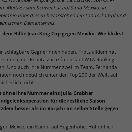
1./12. November empfängt die Mannschaft von ÖTV-
im Multiversum Schwechat auf Sand Mexiko. Im
kapitänin über diesen bevorstehenden Länderkampf und
 heimischen Damentennis.
t dem Billie Jean King Cup gegen Mexiko. Wie blickst
?
 wir schlagbare Gegnerinnen haben. Trotz alldem hat
lerinnen, mit Renata Zarazúa die laut WTA-Ranking
ihen. Und auch ihre Nummer zwei im Team, Fernanda
aten noch deutlich unter den Top 200 der Welt, auf
sicherlich nicht.
 ohne ihre Nummer eins Julia Grabher
dgelenksoperation für die restliche Saison
tzdem besser als im Vorjahr an selber Stelle gegen
 gegen Mexiko ein Kampf auf Augenhöhe. Hoffentlich