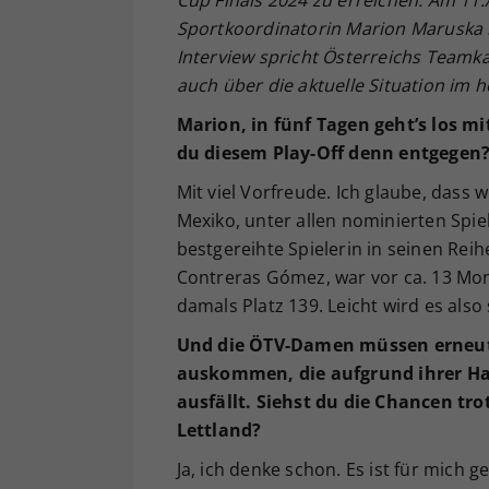
Cup Finals 2024 zu erreichen. Am 1
Sportkoordinatorin Marion Maruska 
Interview spricht Österreichs Team
auch über die aktuelle Situation im
Marion, in fünf Tagen geht’s los mi
du diesem Play-Off denn entgegen
Mit viel Vorfreude. Ich glaube, dass
Mexiko, unter allen nominierten Spie
bestgereihte Spielerin in seinen Re
Contreras Gómez, war vor ca. 13 Mon
damals Platz 139. Leicht wird es also 
Und die ÖTV-Damen müssen erneut
auskommen, die aufgrund ihrer Han
ausfällt. Siehst du die Chancen tro
Lettland?
Ja, ich denke schon. Es ist für mich