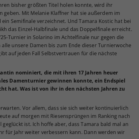
ren bisher größten Titel holen konnte, wird ihr
n geben. Mit Melanie Klaffner hat sie außerdem im
 ein Semifinale verzeichnet. Und Tamara Kostic hat bei
kh das Einzel-Halbfinale und das Doppelfinale erreicht.
25-Turnier in Solarino im Achtelfinale nur gegen die
ren alle unsere Damen bis zum Ende dieser Turnierwoche
bt auf jeden Fall Selbstvertrauen für die nächste
antin nominiert, die mit ihren 17 Jahren heuer
nales Damenturnier gewinnen konnte, ein Endspiel
cht hat. Was ist von ihr in den nächsten Jahren zu
rwarten. Vor allem, dass sie sich weiter kontinuierlich
 heute auf morgen mit Riesensprüngen im Ranking nach
l geglückt ist. Ich hoffe aber, dass Tamara bald mal an
hr für Jahr weiter verbessern kann. Dann werden wir