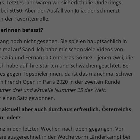
. Letztes Jahr waren wir sicherlich die Underdogs.
ei 50:50. Aber der Ausfall von Julia, der schmerzt
in der Favoritenrolle.
nerinnen befasst?
lang noch nicht gesehen. Sie spielen hauptsächlich in
h mal auf Sand. Ich habe mir schon viele Videos von
razúa und Fernanda Contreras Gómez – jenen zwei, die
Ich habe auf ihre Stärken und Schwächen geachtet. Bei
hes gegen Topspielerinnen, da ist das manchmal schwer
en French Open in Paris 2020 in der zweiten Runde
mer drei und aktuelle Nummer 25 der Welt;
r einen Satz gewonnen.
t aktuell aber auch durchaus erfreulich. Österreichs
n, oder?
enz in den letzten Wochen nach oben gegangen. Vor
ss sie ausgerechnet in der Woche vorm Länderkampf bei