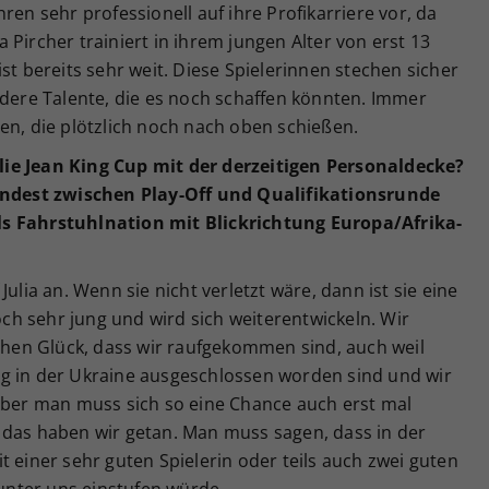
Jahren sehr professionell auf ihre Profikarriere vor, da
Pircher trainiert in ihrem jungen Alter von erst 13
st bereits sehr weit. Diese Spielerinnen stechen sicher
ndere Talente, die es noch schaffen könnten. Immer
en, die plötzlich noch nach oben schießen.
ie Jean King Cup mit der derzeitigen Personaldecke?
mindest zwischen Play-Off und Qualifikationsrunde
ls Fahrstuhlnation mit Blickrichtung Europa/Afrika-
ulia an. Wenn sie nicht verletzt wäre, dann ist sie eine
noch sehr jung und wird sich weiterentwickeln. Wir
schen Glück, dass wir raufgekommen sind, auch weil
g in der Ukraine ausgeschlossen worden sind und wir
 Aber man muss sich so eine Chance auch erst mal
 das haben wir getan. Man muss sagen, dass in der
t einer sehr guten Spielerin oder teils auch zwei guten