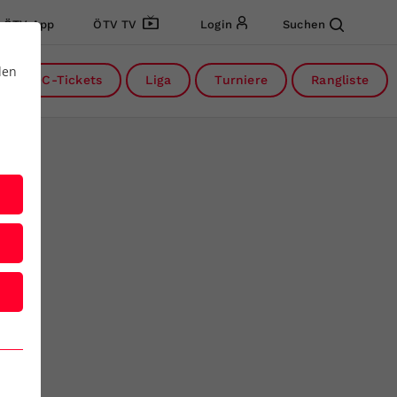
ÖTV App
ÖTV TV
Login
Suchen
den
DC-Tickets
Liga
Turniere
Rangliste