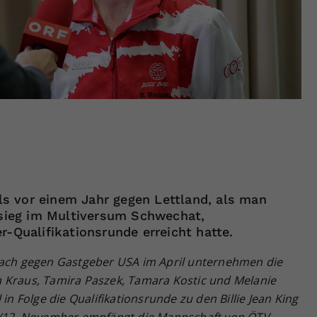
Zweck
generierte ID, für die historische Speicherung
Ihrer vorgenommen Einstellungen, falls der
Webseiten-Betreiber dies eingestellt hat.
ls vor einem Jahr gegen Lettland, als man
sieg im Multiversum Schwechat,
er-Qualifikationsrunde erreicht hatte.
each gegen Gastgeber USA im April unternehmen die
 Kraus, Tamira Paszek, Tamara Kostic und Melanie
in Folge die Qualifikationsrunde zu den Billie Jean King