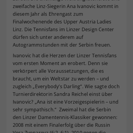
zweifache Linz-Siegerin Ana Ivanovic kommt in
Dieser Wert speichert Ihre Consent-
Einstellungen. Unter anderem eine
diesem Jahr als Ehrengast zum
zufällig generierte ID, für die
Finalwochenende des Upper Austria Ladies
Zweck
historische Speicherung Ihrer
Linz. Die Tennisfans im Linzer Design Center
vorgenommen Einstellungen, falls der
dürfen sich unter anderem auf
Webseiten-Betreiber dies eingestellt
Autogrammstunden mit der Serbin freuen.
hat.
Ivanovic hat die Herzen der Linzer Tennisfans
vom ersten Moment an erobert. Denn sie
verkörpert alle Voraussetzungen, die es
braucht, um ein Weltstar zu werden – und
zugleich „Everybody’s Darling“. Wie sagte doch
Turnierdirektorin Sandra Reichel einst über
Ivanovic? „Ana ist eine Vorzeigespielerin – und
sehr sympathisch.“ Zweimal hat die Serbin
den Linzer Damentennis-Klassiker gewonnen:
2008 mit einem Finalerfolg über die Russin
Vera Zvonareva (6:2, 6:1), 2010 gegen die