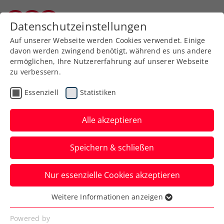
Zurück zur Newsübersicht
Datenschutzeinstellungen
Burgenländischer Tennisverband
Auf unserer Webseite werden Cookies verwendet. Einige
davon werden zwingend benötigt, während es uns andere
ermöglichen, Ihre Nutzererfahrung auf unserer Webseite
zu verbessern.
Turniere
WTA
Essenziell
Statistiken
Ivanovic kommt als
Ehrengast zum Upper
Alle akzeptieren
Austria Ladies Linz
Speichern & schließen
Die zweifache Siegerin des WTA-Turniers
Nur essenzielle Cookies akzeptieren
in Oberösterreichs Landeshauptstadt im
Interview.
Weitere Informationen anzeigen
Essenziell
Verfasst von: Presseaussendung / Redaktion, 24.01.2024
Essenzielle Cookies werden für grundlegende
Powered by