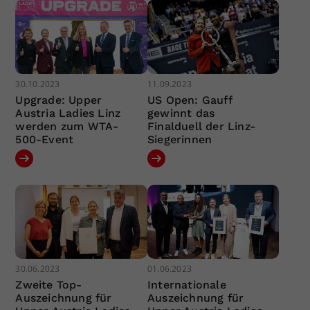
30.10.2023
11.09.2023
Upgrade: Upper
US Open: Gauff
Austria Ladies Linz
gewinnt das
werden zum WTA-
Finalduell der Linz-
500-Event
Siegerinnen
30.06.2023
01.06.2023
Zweite Top-
Internationale
Auszeichnung für
Auszeichnung für