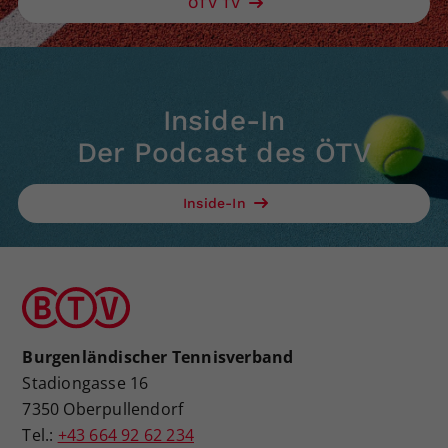
ÖTV TV
Inside-In
Der Podcast des ÖTV
Inside-In
Burgenländischer Tennisverband
Stadiongasse 16
7350 Oberpullendorf
Tel.:
+43 664 92 62 234