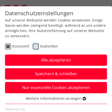
Zurück zur Newsübersicht
Datenschutzeinstellungen
Burgenländischer Tennisverband
Auf unserer Webseite werden Cookies verwendet. Einige
davon werden zwingend benötigt, während es uns andere
ermöglichen, Ihre Nutzererfahrung auf unserer Webseite
zu verbessern.
Turniere
ITF
Essenziell
Statistiken
ITF Wiesbaden: Kraus
stürmt ohne Satzverlust
Alle akzeptieren
ins nächste Halbfinale
Speichern & schließen
Das ÖTV-Ass steht zum dritten Mal seit
Nur essenzielle Cookies akzeptieren
Mitte März unter den letzten Vier eines
internationalen Damenturniers.
Weitere Informationen anzeigen
Essenziell
Verfasst von: Manuel Wachta, 05.05.2023
Essenzielle Cookies werden für grundlegende
Powered by