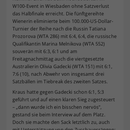
W100-Event in Wiesbaden ohne Satzverlust
Dieser Wert speichert Ihre Consent-
Einstellungen. Unter anderem eine
das Halbfinale erreicht. Die fünftgereihte
zufällig generierte ID, für die
Wienerin eliminierte beim 100.000-US-Dollar-
Zweck
historische Speicherung Ihrer
Turnier der Reihe nach die Russin Tatiana
vorgenommen Einstellungen, falls der
Prozorova (WTA 286) mit 6:4, 6:4, die russische
Webseiten-Betreiber dies eingestellt
Qualifikantin Marina Melnikova (WTA 552)
hat.
souverän mit 6:3, 6:1 und am
Freitagnachmittag auch die viertgesetzte
Australierin Olivia Gadecki (WTA 151) mit 6:1,
7:6 (10), nach Abwehr von insgesamt drei
Satzbällen im Tiebreak des zweiten Satzes.
Kraus hatte gegen Gadecki schon 6:1, 5:3
geführt und auf einen klaren Sieg zugesteuert
– „dann wurde ich ein bisschen nervös“,
gestand sie beim Interview auf dem Platz.
Doch sie machte den Sack letztlich zu, auch
mit Unterstützung von den Zuschauerrängen: