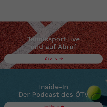
Tennissport live
und auf Abruf
ÖTV TV
Inside-In
Der Podcast des ÖTV
Inside-In