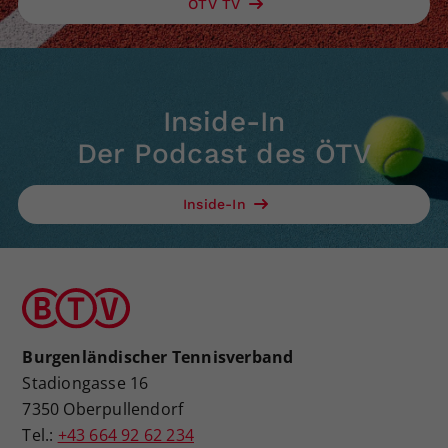
ÖTV TV
Inside-In
Der Podcast des ÖTV
Inside-In
Burgenländischer Tennisverband
Stadiongasse 16
7350 Oberpullendorf
Tel.:
+43 664 92 62 234