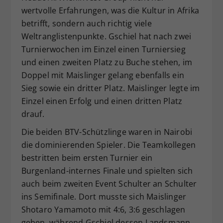
wertvolle Erfahrungen, was die Kultur in Afrika
Dieser Wert speichert Ihre Consent-
betrifft, sondern auch richtig viele
Einstellungen. Unter anderem eine
zufällig generierte ID, für die
Weltranglistenpunkte. Gschiel hat nach zwei
Zweck
historische Speicherung Ihrer
Turnierwochen im Einzel einen Turniersieg
vorgenommen Einstellungen, falls der
und einen zweiten Platz zu Buche stehen, im
Webseiten-Betreiber dies eingestellt
Doppel mit Maislinger gelang ebenfalls ein
hat.
Sieg sowie ein dritter Platz. Maislinger legte im
Einzel einen Erfolg und einen dritten Platz
drauf.
Die beiden BTV-Schützlinge waren in Nairobi
die dominierenden Spieler. Die Teamkollegen
bestritten beim ersten Turnier ein
Burgenland-internes Finale und spielten sich
auch beim zweiten Event Schulter an Schulter
ins Semifinale. Dort musste sich Maislinger
Shotaro Yamamoto mit 4:6, 3:6 geschlagen
geben, während Gschiel dessen Landsmann