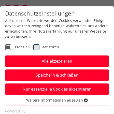
Zurück zur Newsübersicht
Datenschutzeinstellungen
Burgenländischer Tennisverband
Auf unserer Webseite werden Cookies verwendet. Einige
davon werden zwingend benötigt, während es uns andere
ermöglichen, Ihre Nutzererfahrung auf unserer Webseite
zu verbessern.
Turniere
Kids & Jugend
Essenziell
Statistiken
ITF Nairobi: Gschiel holt
sich seinen ersten
Alle akzeptieren
Einzeltitel
Speichern & schließen
Beim zweiten Turnier in Kenia war die
Nur essenzielle Cookies akzeptieren
BTV-Hoffnung nicht zu bezwingen. Niklas
Maislinger erreichte das Semifinale.
Weitere Informationen anzeigen
Essenziell
Verfasst von: Dietmar Heger / Redaktion, 20.05.2023
Essenzielle Cookies werden für grundlegende
Powered by