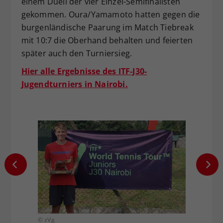
einem Duell der vier Einzel-Semifinalisten
gekommen. Oura/Yamamoto hatten gegen die
burgenländische Paarung im Match Tiebreak
mit 10:7 die Oberhand behalten und feierten
später auch den Turniersieg.
Hier alle Ergebnisse des ITF-J30-
Jugendturniers in Nairobi.
© zVg
© zVg