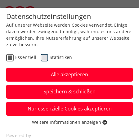
Zurück zur Newsübersicht
Datenschutzeinstellungen
Burgenländischer Tennisverband
Auf unserer Webseite werden Cookies verwendet. Einige
davon werden zwingend benötigt, während es uns andere
ermöglichen, Ihre Nutzererfahrung auf unserer Webseite
zu verbessern.
Turniere
Senioren
Essenziell
Statistiken
ITF Masters Tour: Mit
Turniersieg Nummer eins
Alle akzeptieren
gehalten
Speichern & schließen
Der Oberwarter Clemens Weinhandl
Nur essenzielle Cookies akzeptieren
konnte bei der Masters Tour der
International Tennis Federation (ITF) das
Weitere Informationen anzeigen
Essenziell
MT1000-Event, ein Turnier der höchsten
Essenzielle Cookies werden für grundlegende
Powered by
Kategorie, im türkischen Manavgat für