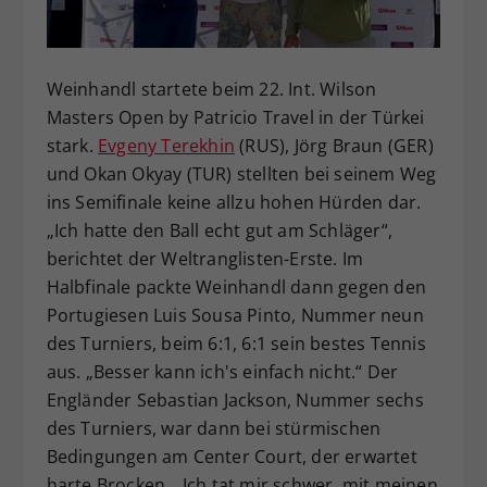
Dieser Wert speichert Ihre Consent-
Einstellungen. Unter anderem eine
zufällig generierte ID, für die
Weinhandl startete beim 22. Int. Wilson
Zweck
historische Speicherung Ihrer
Masters Open by Patricio Travel in der Türkei
vorgenommen Einstellungen, falls der
stark.
Evgeny Terekhin
(RUS), Jörg Braun (GER)
Webseiten-Betreiber dies eingestellt
hat.
und Okan Okyay (TUR) stellten bei seinem Weg
ins Semifinale keine allzu hohen Hürden dar.
„Ich hatte den Ball echt gut am Schläger“,
berichtet der Weltranglisten-Erste. Im
Halbfinale packte Weinhandl dann gegen den
Portugiesen Luis Sousa Pinto, Nummer neun
des Turniers, beim 6:1, 6:1 sein bestes Tennis
aus. „Besser kann ich's einfach nicht.“ Der
Engländer Sebastian Jackson, Nummer sechs
des Turniers, war dann bei stürmischen
Bedingungen am Center Court, der erwartet
harte Brocken. „Ich tat mir schwer, mit meinen