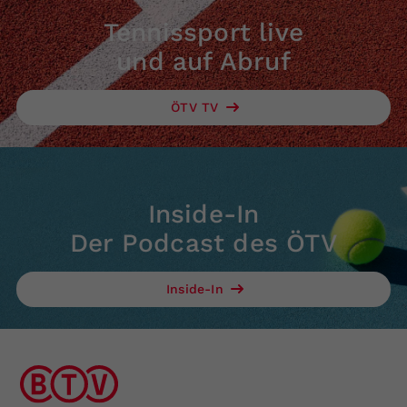
Tennissport live
und auf Abruf
ÖTV TV
Inside-In
Der Podcast des ÖTV
Inside-In