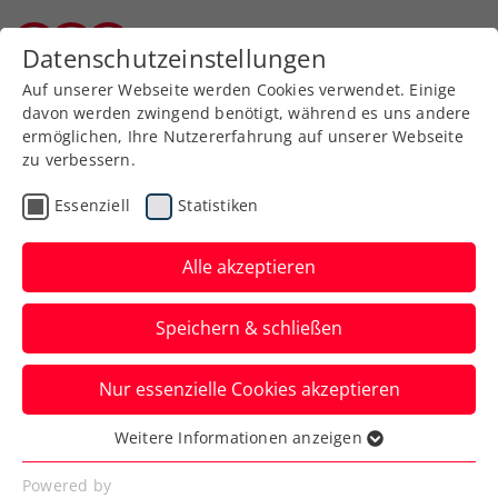
Zurück zur Newsübersicht
Datenschutzeinstellungen
Burgenländischer Tennisverband
Auf unserer Webseite werden Cookies verwendet. Einige
davon werden zwingend benötigt, während es uns andere
ermöglichen, Ihre Nutzererfahrung auf unserer Webseite
zu verbessern.
Turniere
Senioren
Essenziell
Statistiken
ITF Masters 50: Clemens
Weinhandl ist
Alle akzeptieren
Weltmeister
Speichern & schließen
Der Oberwarter Clemens Weinhandl
Nur essenzielle Cookies akzeptieren
feierte bei den World Individual
Championships der Herren 50 den
Weitere Informationen anzeigen
Essenziell
Turniersieg. Der Weltmeister kletterte
Essenzielle Cookies werden für grundlegende
Powered by
damit in der Weltrangliste auf Platz eins.