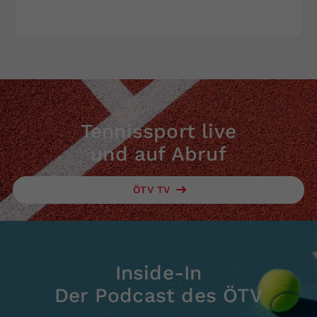
Tennissport live
und auf Abruf
ÖTV TV
Inside-In
Der Podcast des ÖTV