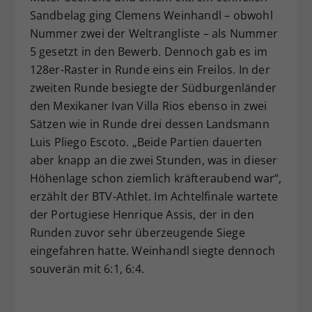
Sandbelag ging Clemens Weinhandl – obwohl
Dieser Wert speichert Ihre Consent-
Einstellungen. Unter anderem eine
Nummer zwei der Weltrangliste – als Nummer
zufällig generierte ID, für die
5 gesetzt in den Bewerb. Dennoch gab es im
Zweck
historische Speicherung Ihrer
128er-Raster in Runde eins ein Freilos. In der
vorgenommen Einstellungen, falls der
zweiten Runde besiegte der Südburgenländer
Webseiten-Betreiber dies eingestellt
den Mexikaner Ivan Villa Rios ebenso in zwei
hat.
Sätzen wie in Runde drei dessen Landsmann
Luis Pliego Escoto. „Beide Partien dauerten
aber knapp an die zwei Stunden, was in dieser
Höhenlage schon ziemlich kräfteraubend war“,
erzählt der BTV-Athlet. Im Achtelfinale wartete
der Portugiese Henrique Assis, der in den
Runden zuvor sehr überzeugende Siege
eingefahren hatte. Weinhandl siegte dennoch
souverän mit 6:1, 6:4.