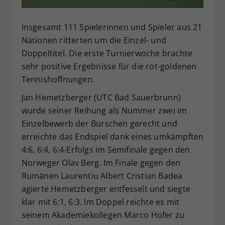
Dieser Wert speichert Ihre Consent-
Einstellungen. Unter anderem eine
Insgesamt 111 Spielerinnen und Spieler aus 21
zufällig generierte ID, für die
Nationen ritterten um die Einzel- und
Zweck
historische Speicherung Ihrer
Doppeltitel. Die erste Turnierwoche brachte
vorgenommen Einstellungen, falls der
sehr positive Ergebnisse für die rot-goldenen
Webseiten-Betreiber dies eingestellt
hat.
Tennishoffnungen.
Jan Hemetzberger (UTC Bad Sauerbrunn)
wurde seiner Reihung als Nummer zwei im
Einzelbewerb der Burschen gerecht und
erreichte das Endspiel dank eines umkämpften
4:6, 6:4, 6:4-Erfolgs im Semifinale gegen den
Norweger Olav Berg. Im Finale gegen den
Rumänen Laurentiu Albert Cristian Badea
agierte Hemetzberger entfesselt und siegte
klar mit 6:1, 6:3. Im Doppel reichte es mit
seinem Akademiekollegen Marco Hofer zu