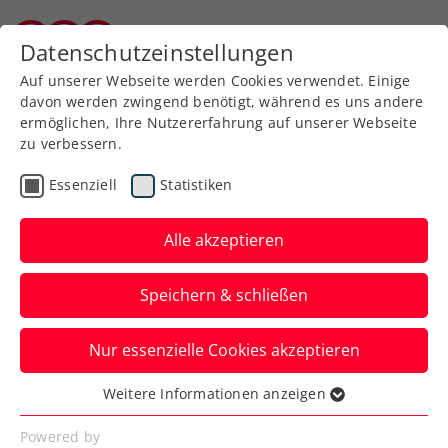
Zurück zur Newsübersicht
Datenschutzeinstellungen
Burgenländischer Tennisverband
Auf unserer Webseite werden Cookies verwendet. Einige
davon werden zwingend benötigt, während es uns andere
ermöglichen, Ihre Nutzererfahrung auf unserer Webseite
zu verbessern.
Turniere
Kids & Jugend
Essenziell
Statistiken
ITF World Juniors Tour:
Heimsieg für Jan
Alle akzeptieren
Hemetzberger
Speichern & schließen
Das ITF J30 U18-Turnier der ITF World
Nur essenzielle Cookies akzeptieren
Tennis Juniors Tour brachte
internationales Jugendtennis ins
Weitere Informationen anzeigen
Essenziell
Burgenland und mit Jan Hemetzberger
Essenzielle Cookies werden für grundlegende
Powered by
einen Sieger aus der hauseigenen