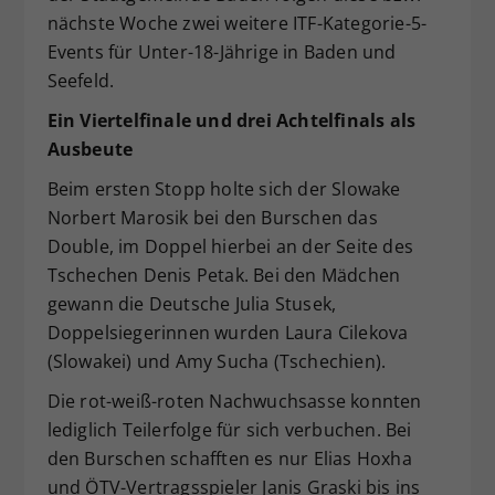
nächste Woche zwei weitere ITF-Kategorie-5-
Dieser Wert speichert Ihre Consent-
Events für Unter-18-Jährige in Baden und
Einstellungen. Unter anderem eine
zufällig generierte ID, für die
Seefeld.
Zweck
historische Speicherung Ihrer
Ein Viertelfinale und drei Achtelfinals als
vorgenommen Einstellungen, falls der
Ausbeute
Webseiten-Betreiber dies eingestellt
hat.
Beim ersten Stopp holte sich der Slowake
Norbert Marosik bei den Burschen das
Double, im Doppel hierbei an der Seite des
Tschechen Denis Petak. Bei den Mädchen
gewann die Deutsche Julia Stusek,
Doppelsiegerinnen wurden Laura Cilekova
(Slowakei) und Amy Sucha (Tschechien).
Die rot-weiß-roten Nachwuchsasse konnten
lediglich Teilerfolge für sich verbuchen. Bei
den Burschen schafften es nur Elias Hoxha
und ÖTV-Vertragsspieler Janis Graski bis ins