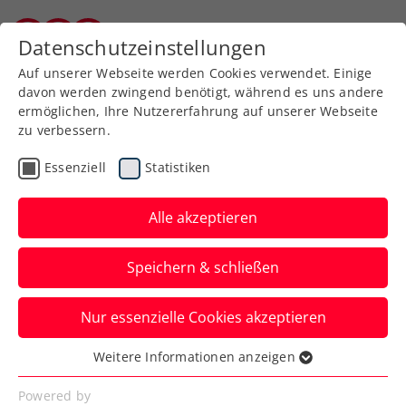
Zurück zur Newsübersicht
Datenschutzeinstellungen
Burgenländischer Tennisverband
Auf unserer Webseite werden Cookies verwendet. Einige
davon werden zwingend benötigt, während es uns andere
ermöglichen, Ihre Nutzererfahrung auf unserer Webseite
zu verbessern.
Turniere
Kids & Jugend
Essenziell
Statistiken
ITF-Jugend: Badener
Doppelpack mit rot-
Alle akzeptieren
weiß-roten Teilerfolgen
Speichern & schließen
Beim zweiten der beiden ITF-U18-Turniere
Nur essenzielle Cookies akzeptieren
südlich von Wien läuft es für die
ÖsterreicherInnen bisher recht gut.
Weitere Informationen anzeigen
Essenziell
Verfasst von: Manuel Wachta, 04.10.2022
Essenzielle Cookies werden für grundlegende
Powered by