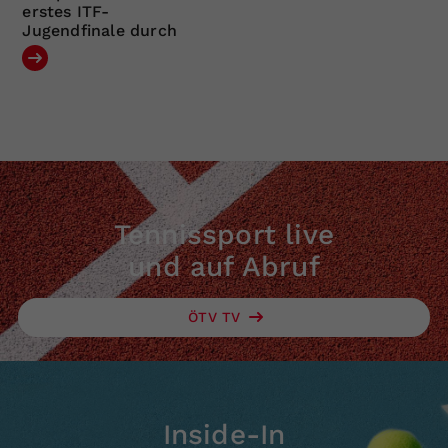
erstes ITF-
Jugendfinale durch
Tennissport live
und auf Abruf
ÖTV TV
Inside-In